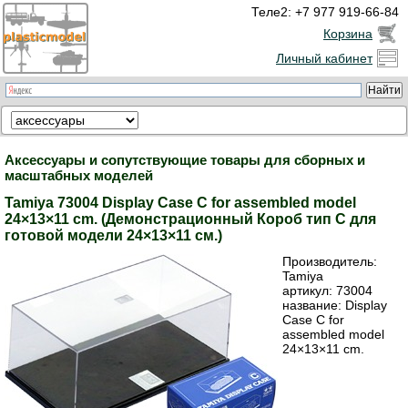
Теле2: +7 977 919-66-84
Корзина
Личный кабинет
Аксессуары и сопутствующие товары для сборных и
масштабных моделей
Tamiya 73004 Display Case C for assembled model
24×13×11 cm. (Демонстрационный Короб тип C для
готовой модели 24×13×11 см.)
Производитель:
Tamiya
артикул:
73004
название: Display
Case C for
assembled model
24×13×11 cm.