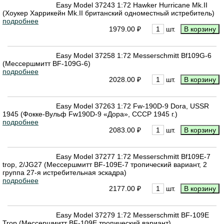
Easy Model 37243 1:72 Hawker Hurricane Mk.II
(Хоукер Харрикейн Mk.II британский одноместный истребитель)
подробнее
1979.00 ₽
шт.
Easy Model 37258 1:72 Messerschmitt Bf109G-6
(Мессершмитт BF-109G-6)
подробнее
2028.00 ₽
шт.
Easy Model 37263 1:72 Fw-190D-9 Dora, USSR
1945 (Фокке-Вульф Fw190D-9 «Дора», СССР 1945 г.)
подробнее
2083.00 ₽
шт.
Easy Model 37277 1:72 Messerschmitt Bf109E-7
trop, 2/JG27 (Мессершмитт BF-109E-7 тропический вариант, 2
группа 27-я истребительная эскадра)
подробнее
2177.00 ₽
шт.
Easy Model 37279 1:72 Messerschmitt BF-109Е
Trop (Мессершмитт BF-109Е тропический вариант)