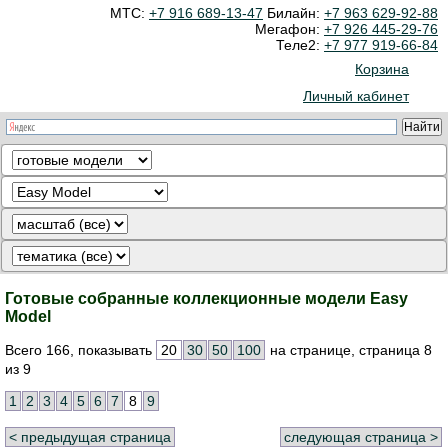
МТС:
+7 916 689-13-47
Билайн:
+7 963 629-92-88
Мегафон:
+7 926 445-29-76
Теле2:
+7 977 919-66-84
Корзина
Личный кабинет
Готовые собранные коллекционные модели Easy
Model
Всего 166, показывать
20
30
50
100
на странице, страница 8
из 9
1
2
3
4
5
6
7
8
9
< предыдущая страница
следующая страница >