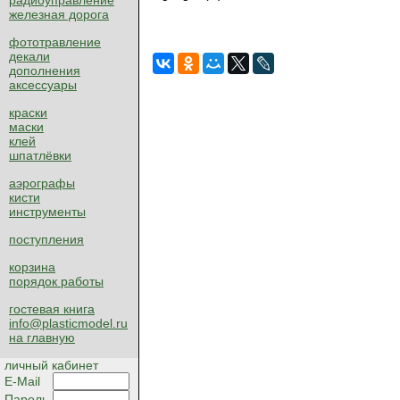
радиоуправление
железная дорога
фототравление
декали
дополнения
аксессуары
краски
маски
клей
шпатлёвки
аэрографы
кисти
инструменты
поступления
корзина
порядок работы
гостевая книга
info@plasticmodel.ru
на главную
личный кабинет
E-Mail
Пароль