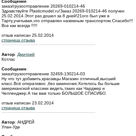
Сообщение
:
заказ/грузоотправление 20269-010214-46
Здравствуйте Plasticmodel.ru!Заказ 20269-010214-46 получен
25.02.2014.Этот раз дошел за 8 дней!21ого был уже в
Тарту,учитывая,что отправлен наземным транспортом.Спасибо!!!
Все как всегда !!!!!
отзыв написан 25.02.2014
страница отзыва
Автор
:
Дмитрий
Котлас
Сообщение
:
заказ/грузоотправление 32459-130214-03
Ну что тут добавить,красавцы.Магазин отличный,высший
класс.Всё оперативно ,без заминочек.Хотелось бы больше
американской классики видеть,таких как Чарджер и
Челленджер.А так вам только БОЛЬШОЕ СПАСИБО.
отзыв написан 23.02.2014
страница отзыва
Автор
:
АНДРЕЙ
Улан-Уде