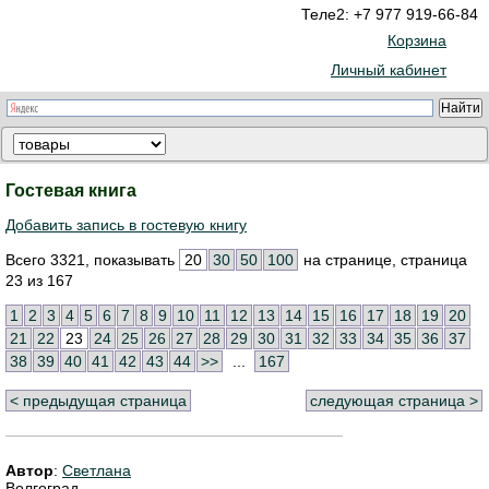
Теле2: +7 977 919-66-84
Корзина
Личный кабинет
Гостевая книга
Добавить запись в гостевую книгу
Всего 3321, показывать
20
30
50
100
на странице, страница
23 из 167
1
2
3
4
5
6
7
8
9
10
11
12
13
14
15
16
17
18
19
20
21
22
23
24
25
26
27
28
29
30
31
32
33
34
35
36
37
38
39
40
41
42
43
44
>>
...
167
< предыдущая страница
следующая страница >
Автор
:
Светлана
Волгоград