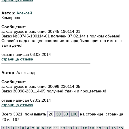
Автор
:
Алексей
Кемерово
Сообщение
:
заказ/грузоотправление 30745-190114-01
Заказ №30745-190114-01 получен 07.02.14г в полном обьеме!
Спасибо надлежащее состояние товара,было приятно иметь с
вами дело!
отзыв написан 08.02.2014
страница отзыва
Автор
:
Александр
Сообщение
:
заказ/грузоотправление 30098-230114-05
Заказ 30098-230114-05 получен! Удачи и процветания!
отзыв написан 07.02.2014
страница отзыва
Всего 3321, показывать
20
30
50
100
на странице, страница
23 из 167
1
2
3
4
5
6
7
8
9
10
11
12
13
14
15
16
17
18
19
20