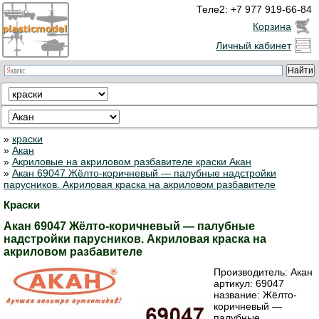
Теле2: +7 977 919-66-84
Корзина
Личный кабинет
»
краски
»
Акан
»
Акриловые на акриловом разбавителе краски Акан
»
Акан 69047 Жёлто-коричневый — палубные надстройки
парусников. Акриловая краска на акриловом разбавителе
Краски
Акан 69047 Жёлто-коричневый — палубные
надстройки парусников. Акриловая краска на
акриловом разбавителе
Производитель:
Акан
артикул:
69047
название: Жёлто-
коричневый —
палубные