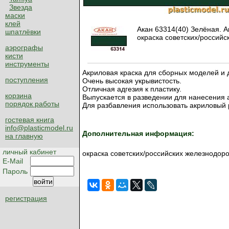
Звезда
маски
клей
Акан 63314(40) Зелёная. А
шпатлёвки
окраска советских/россий
аэрографы
кисти
инструменты
Акриловая краска для сборных моделей и д
поступления
Очень высокая укрывистость.
Отличная адгезия к пластику.
корзина
Выпускается в разведении для нанесения
порядок работы
Для разбавления использовать акриловый 
гостевая книга
info@plasticmodel.ru
Дополнительная информация:
на главную
личный кабинет
окраска советских/российских железнодор
E-Mail
Пароль
регистрация