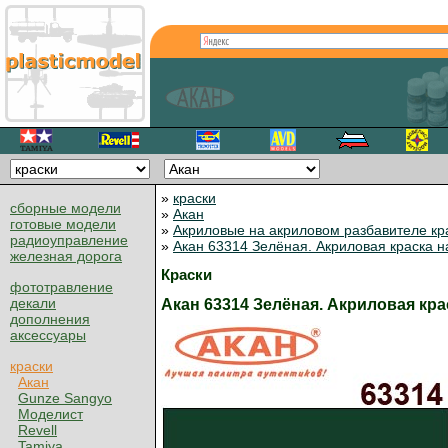
»
краски
сборные модели
»
Акан
готовые модели
»
Акриловые на акриловом разбавителе кр
радиоуправление
»
Акан 63314 Зелёная. Акриловая краска 
железная дорога
Краски
фототравление
декали
Акан 63314 Зелёная. Акриловая кр
дополнения
аксессуары
краски
Акан
Gunze Sangyo
Моделист
Revell
Tamiya