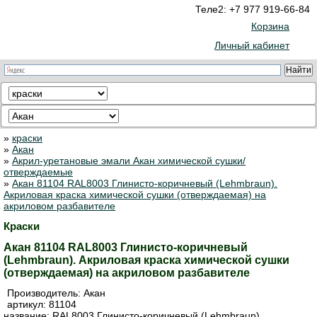
Теле2: +7 977 919-66-84
Корзина
Личный кабинет
»
краски
»
Акан
»
Акрил-уретановые эмали Акан химической сушки/
отверждаемые
»
Акан 81104 RAL8003 Глинисто-коричневый (Lehmbraun).
Акриловая краска химической сушки (отверждаемая) на
акриловом разбавителе
Краски
Акан 81104 RAL8003 Глинисто-коричневый
(Lehmbraun). Акриловая краска химической сушки
(отверждаемая) на акриловом разбавителе
Производитель:
Акан
артикул:
81104
название: RAL8003 Глинисто-коричневый (Lehmbraun).