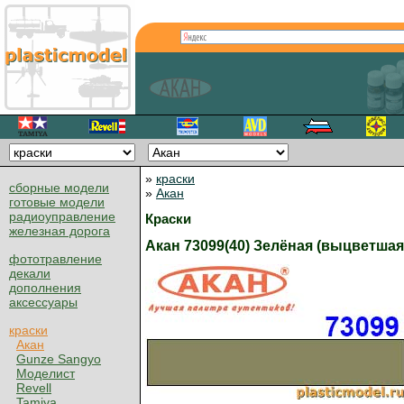
»
краски
сборные модели
»
Акан
готовые модели
радиоуправление
Краски
железная дорога
Акан 73099(40) Зелёная (выцветшая
фототравление
декали
дополнения
аксессуары
краски
Акан
Gunze Sangyo
Моделист
Revell
Tamiya