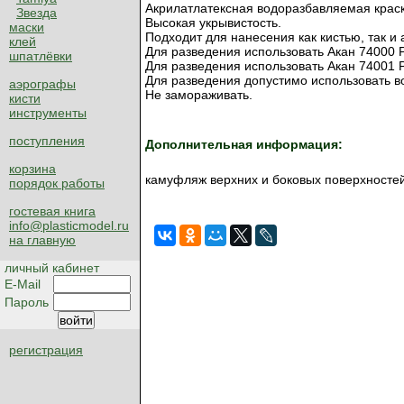
Акрилатлатексная водоразбавляемая краск
Звезда
Высокая укрывистость.
маски
Подходит для нанесения как кистью, так и
клей
Для разведения использовать Акан 74000 Р
шпатлёвки
Для разведения использовать Акан 74001 Р
Для разведения допустимо использовать в
аэрографы
Не замораживать.
кисти
инструменты
поступления
Дополнительная информация:
корзина
камуфляж верхних и боковых поверхностей са
порядок работы
гостевая книга
info@plasticmodel.ru
на главную
личный кабинет
E-Mail
Пароль
регистрация