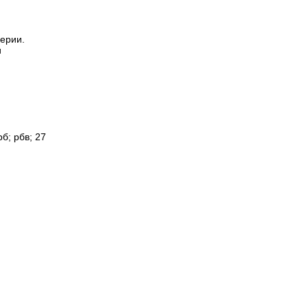
серии.
и
б; рбв; 27