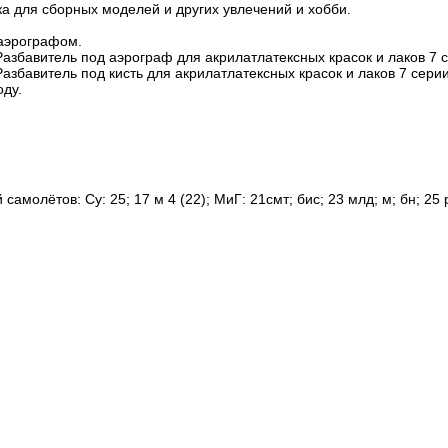
а для сборных моделей и других увлечений и хобби.
 аэрографом.
азбавитель под аэрограф для акрилатлатексных красок и лаков 7 
азбавитель под кисть для акрилатлатексных красок и лаков 7 сери
оду.
молётов: Су: 25; 17 м 4 (22); МиГ: 21смт; бис; 23 млд; м; бн; 25 р