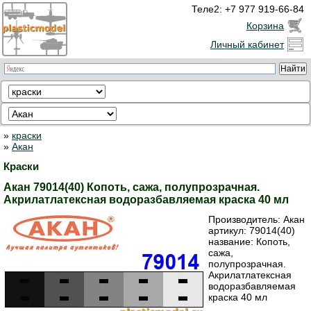
Теле2: +7 977 919-66-84
Корзина
Личный кабинет
»
краски
»
Акан
Краски
Акан 79014(40) Копоть, сажа, полупрозрачная.
Акрилатлатексная водоразбавляемая краска 40 мл
Производитель:
Акан
артикул:
79014(40)
название: Копоть,
сажа,
полупрозрачная.
Акрилатлатексная
водоразбавляемая
краска 40 мл