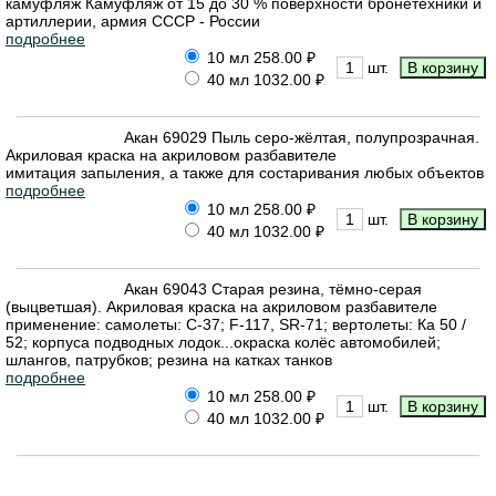
камуфляж Камуфляж от 15 до 30 % поверхности бронетехники и
артиллерии, армия СССР - России
подробнее
10 мл
258.00 ₽
шт.
40 мл
1032.00 ₽
Акан 69029 Пыль серо-жёлтая, полупрозрачная.
Акриловая краска на акриловом разбавителе
имитация запыления, а также для состаривания любых объектов
подробнее
10 мл
258.00 ₽
шт.
40 мл
1032.00 ₽
Акан 69043 Старая резина, тёмно-серая
(выцветшая). Акриловая краска на акриловом разбавителе
применение: самолеты: С-37; F-117, SR-71; вертолеты: Ка 50 /
52; корпуса подводных лодок...окраска колёс автомобилей;
шлангов, патрубков; резина на катках танков
подробнее
10 мл
258.00 ₽
шт.
40 мл
1032.00 ₽