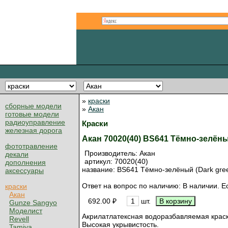
»
краски
сборные модели
»
Акан
готовые модели
радиоуправление
Краски
железная дорога
Акан 70020(40) BS641 Тёмно-зелёны
фототравление
Производитель:
Акан
декали
артикул:
70020(40)
дополнения
название: BS641 Тёмно-зелёный (Dark gre
аксессуары
Ответ на вопрос по наличию: В наличии. Ес
краски
Акан
692.00 ₽
шт.
Gunze Sangyo
Моделист
Акрилатлатексная водоразбавляемая краск
Revell
Высокая укрывистость.
Tamiya