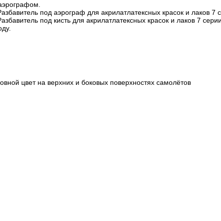
 аэрографом.
азбавитель под аэрограф для акрилатлатексных красок и лаков 7 
азбавитель под кисть для акрилатлатексных красок и лаков 7 сери
оду.
овной цвет на верхних и боковых поверхностях самолётов