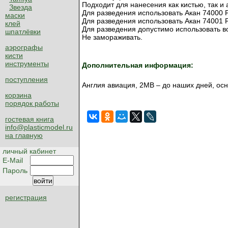
Подходит для нанесения как кистью, так и
Звезда
Для разведения использовать Акан 74000 Р
маски
Для разведения использовать Акан 74001 Р
клей
Для разведения допустимо использовать в
шпатлёвки
Не замораживать.
аэрографы
кисти
инструменты
Дополнительная информация:
поступления
Англия авиация, 2МВ – до наших дней, осн
корзина
порядок работы
гостевая книга
info@plasticmodel.ru
на главную
личный кабинет
E-Mail
Пароль
регистрация