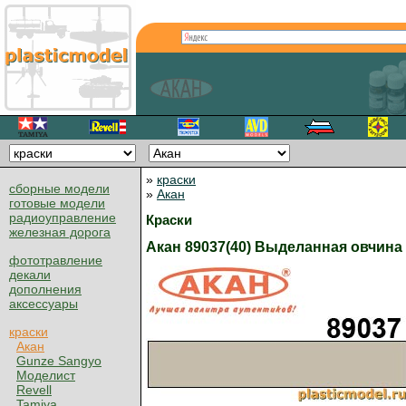
»
краски
сборные модели
»
Акан
готовые модели
радиоуправление
Краски
железная дорога
Акан 89037(40) Выделанная овчина
фототравление
декали
дополнения
аксессуары
краски
Акан
Gunze Sangyo
Моделист
Revell
Tamiya