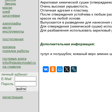
Акриловая химической сушки (отверждаема
Звезда
Очень высокая укрывистость.
маски
Отличная адгезия к пластику.
клей
После отверждения устойчива к любым ра
шпатлёвки
красок на любой основе.
Выпускается в разведении для нанесения
аэрографы
Для отверждения (химической сушки) испо
кисти
Для разбавления использовать акриловый 
инструменты
поступления
Дополнительная информация:
корзина
порядок работы
тулуп и полушубок; кожаный верх зимних 
гостевая книга
info@plasticmodel.ru
на главную
личный кабинет
E-Mail
Пароль
регистрация