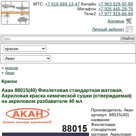
МТС:
+7 916 689-13-47
Билайн:
+7 963 629-92-88
Мегафон:
+7 926 445-29-76
Теле2:
+7 977 919-66-84
Корзина
Личный кабинет
»
краски
»
Акан
Краски
Акан 88015(40) Фиолетовая стандартная матовая.
Акриловая краска химической сушки (отверждаемая)
на акриловом разбавителе 40 мл
Производитель:
Акан
артикул:
88015(40)
название:
Фиолетовая
стандартная
матовая. Акриловая