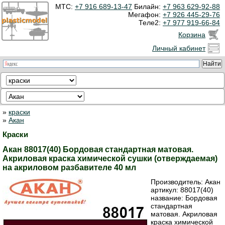
МТС:
+7 916 689-13-47
Билайн:
+7 963 629-92-88
Мегафон:
+7 926 445-29-76
Теле2:
+7 977 919-66-84
Корзина
Личный кабинет
»
краски
»
Акан
Краски
Акан 88017(40) Бордовая стандартная матовая.
Акриловая краска химической сушки (отверждаемая)
на акриловом разбавителе 40 мл
Производитель:
Акан
артикул:
88017(40)
название: Бордовая
стандартная
матовая. Акриловая
краска химической