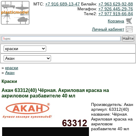
МТС:
+7 916 689-13-47
Билайн:
+7 963 629-92-88
Мегафон:
+7 926 445-29-76
Теле2:
+7 977 919-66-84
Корзина
Личный кабинет
»
краски
»
Акан
Краски
Акан 63312(40) Чёрная. Акриловая краска на
акриловом разбавителе 40 мл
Производитель:
Акан
артикул:
63312(40)
название: Чёрная.
Акриловая краска на
акриловом
разбавителе 40 мл