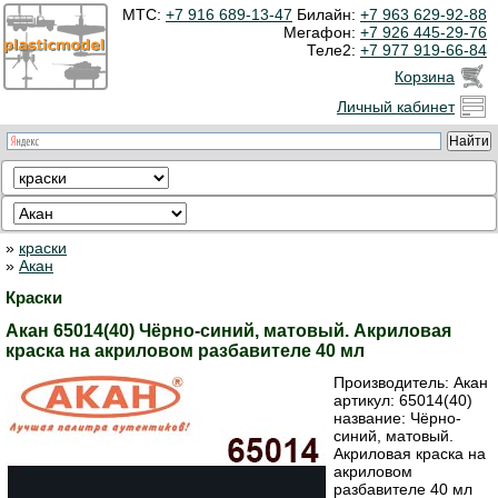
МТС:
+7 916 689-13-47
Билайн:
+7 963 629-92-88
Мегафон:
+7 926 445-29-76
Теле2:
+7 977 919-66-84
Корзина
Личный кабинет
»
краски
»
Акан
Краски
Акан 65014(40) Чёрно-синий, матовый. Акриловая
краска на акриловом разбавителе 40 мл
Производитель:
Акан
артикул:
65014(40)
название: Чёрно-
синий, матовый.
Акриловая краска на
акриловом
разбавителе 40 мл