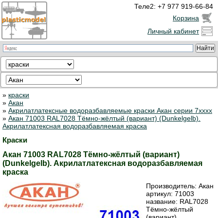
Теле2: +7 977 919-66-84
Корзина
Личный кабинет
»
краски
»
Акан
»
Акрилатлатексные водоразбавляемые краски Акан серии 7xxxx
»
Акан 71003 RAL7028 Тёмно-жёлтый (вариант) (Dunkelgelb).
Акрилатлатексная водоразбавляемая краска
Краски
Акан 71003 RAL7028 Тёмно-жёлтый (вариант)
(Dunkelgelb). Акрилатлатексная водоразбавляемая
краска
Производитель:
Акан
артикул:
71003
название: RAL7028
Тёмно-жёлтый
(вариант)