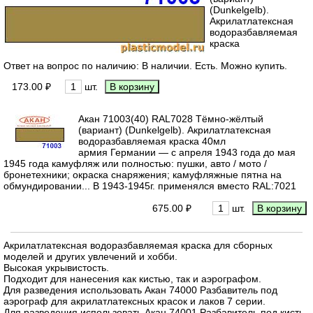
(Dunkelgelb).
Акрилатлатексная
водоразбавляемая
краска
Ответ на вопрос по наличию: В наличии. Есть. Можно купить.
173.00 ₽
шт.
Акан 71003(40) RAL7028 Тёмно-жёлтый
(вариант) (Dunkelgelb). Акрилатлатексная
водоразбавляемая краска 40мл
армия Германии — с апреля 1943 года до мая
1945 года камуфляж или полностью: пушки, авто / мото /
бронетехники; окраска снаряжения; камуфляжные пятна на
обмундировании... В 1943-1945г. применялся вместо RAL:7021
675.00 ₽
шт.
Акрилатлатексная водоразбавляемая краска для сборных
моделей и других увлечений и хобби.
Высокая укрывистость.
Подходит для нанесения как кистью, так и аэрографом.
Для разведения использовать Акан 74000 Разбавитель под
аэрограф для акрилатлатексных красок и лаков 7 серии.
Для разведения использовать Акан 74001 Разбавитель под кисть