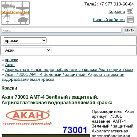
Теле2: +7 977 919-66-84
Корзина
Личный кабинет
»
краски
»
Акан
»
Акрилатлатексные водоразбавляемые краски Акан серии 7xxxx
»
Акан 73001 АМТ-4 Зелёный / защитный. Акрилатлатексная
водоразбавляемая краска
Краски
Акан 73001 АМТ-4 Зелёный / защитный.
Акрилатлатексная водоразбавляемая краска
Производитель:
Акан
артикул:
73001
название: АМТ-4
Зелёный / защитный.
Акрилатлатексная
водоразбавляемая