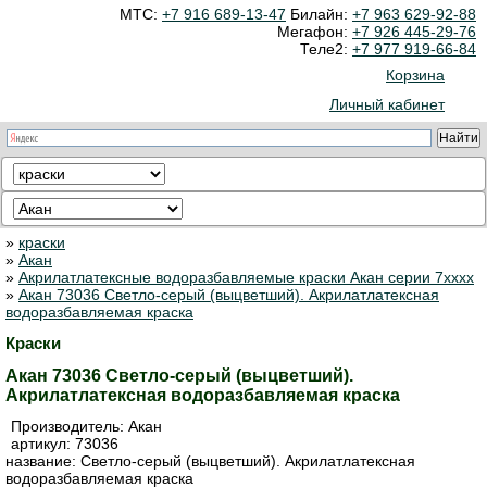
МТС:
+7 916 689-13-47
Билайн:
+7 963 629-92-88
Мегафон:
+7 926 445-29-76
Теле2:
+7 977 919-66-84
Корзина
Личный кабинет
»
краски
»
Акан
»
Акрилатлатексные водоразбавляемые краски Акан серии 7xxxx
»
Акан 73036 Светло-серый (выцветший). Акрилатлатексная
водоразбавляемая краска
Краски
Акан 73036 Светло-серый (выцветший).
Акрилатлатексная водоразбавляемая краска
Производитель:
Акан
артикул:
73036
название: Светло-серый (выцветший). Акрилатлатексная
водоразбавляемая краска