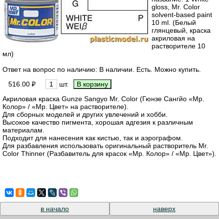
gloss, Mr. Color
solvent-based paint
10 ml. (Белый
глянцевый, краска
акриловая на
растворителе 10
мл)
Ответ на вопрос по наличию: В наличии. Есть. Можно купить.
516.00 ₽
шт.
Акриловая краска Gunze Sangyo Mr. Color (Гюнзе Сангйо «Мр.
Колор» / «Мр. Цвет» на растворителе).
Для сборных моделей и других увлечений и хобби.
Высокое качество пигмента, хорошая адгезия к различным
материалам.
Подходит для нанесения как кистью, так и аэрографом.
Для разбавления использовать оригинальный растворитель Mr.
Color Thinner (Разбавитель для красок «Мр. Колор» / «Мр. Цвет»).
в начало
наверх