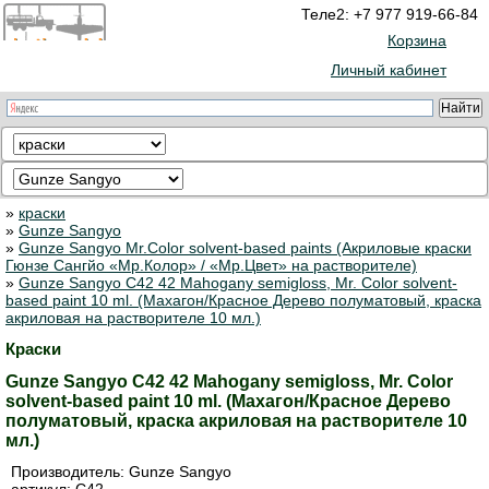
Теле2: +7 977 919-66-84
Корзина
Личный кабинет
»
краски
»
Gunze Sangyo
»
Gunze Sangyo Mr.Color solvent-based paints (Акриловые краски
Гюнзе Сангйо «Мр.Колор» / «Мр.Цвет» на растворителе)
»
Gunze Sangyo C42 42 Mahogany semigloss, Mr. Color solvent-
based paint 10 ml. (Махагон/Красное Дерево полуматовый, краска
акриловая на растворителе 10 мл.)
Краски
Gunze Sangyo C42 42 Mahogany semigloss, Mr. Color
solvent-based paint 10 ml. (Махагон/Красное Дерево
полуматовый, краска акриловая на растворителе 10
мл.)
Производитель:
Gunze Sangyo
артикул:
C42