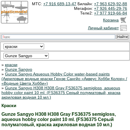
МТС:
+7 916 689-13-47
Билайн:
+7 963 629-92-88
Мегафон:
+7 926 445-29-76
Теле2:
+7 977 919-66-84
Корзина
Личный кабинет
»
краски
»
Gunze Sangyo
»
Gunze Sangyo Aqueous Hobby Color water-based paints
(Акриловые водные краски Гюнзе Сангйо «Аквеус Хобби Колор» /
«Водные Цвета Хобби»)
»
Gunze Sangyo H308 H308 Gray FS36375 semigloss, aqueous
hobby color paint 10 ml. (FS36375 Серый полуматовый, краска
акриловая водная 10 мл.)
Краски
Gunze Sangyo H308 H308 Gray FS36375 semigloss,
aqueous hobby color paint 10 ml. (FS36375 Серый
полуматовый, краска акриловая водная 10 мл.)