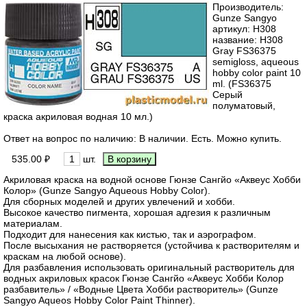
Производитель:
Gunze Sangyo
артикул:
H308
название: H308
Gray FS36375
semigloss, aqueous
hobby color paint 10
ml. (FS36375
Серый
полуматовый,
краска акриловая водная 10 мл.)
Ответ на вопрос по наличию: В наличии. Есть. Можно купить.
535.00 ₽
шт.
Акриловая краска на водной основе Гюнзе Сангйо «Аквеус Хобби
Колор» (Gunze Sangyo Aqueous Hobby Color).
Для сборных моделей и других увлечений и хобби.
Высокое качество пигмента, хорошая адгезия к различным
материалам.
Подходит для нанесения как кистью, так и аэрографом.
После высыхания не растворяется (устойчива к растворителям и
краскам на любой основе).
Для разбавления использовать оригинальный растворитель для
водных акриловых красок Гюнзе Сангйо «Аквеус Хобби Колор
разбавитель» / «Водные Цвета Хобби растворитель» (Gunze
Sangyo Aqueos Hobby Color Paint Thinner).