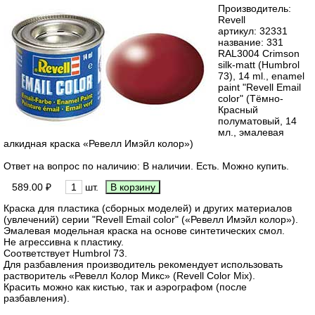
Производитель:
Revell
артикул:
32331
название: 331
RAL3004 Crimson
silk-matt (Humbrol
73), 14 ml., enamel
paint "Revell Email
color" (Тёмно-
Красный
полуматовый, 14
мл., эмалевая
алкидная краска «Ревелл Имэйл колор»)
Ответ на вопрос по наличию: В наличии. Есть. Можно купить.
589.00 ₽
шт.
Краска для пластика (сборных моделей) и других материалов
(увлечений) серии "Revell Email color" («Ревелл Имэйл колор»).
Эмалевая модельная краска на основе синтетических смол.
Не агрессивна к плаcтику.
Соответствует Humbrol 73.
Для разбавления производитель рекомендует использовать
растворитель «Ревелл Колор Микс» (Revell Color Mix).
Красить можно как кистью, так и аэрографом (после
разбавления).