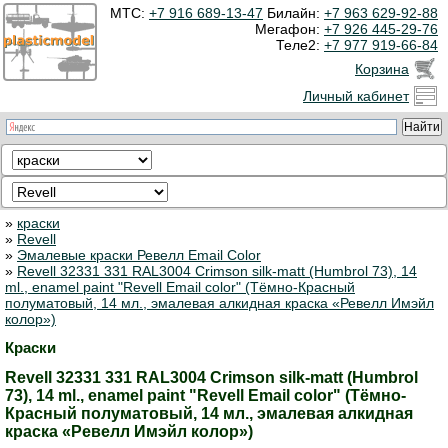
МТС:
+7 916 689-13-47
Билайн:
+7 963 629-92-88
Мегафон:
+7 926 445-29-76
Теле2:
+7 977 919-66-84
Корзина
Личный кабинет
»
краски
»
Revell
»
Эмалевые краски Ревелл Email Color
»
Revell 32331 331 RAL3004 Crimson silk-matt (Humbrol 73), 14
ml., enamel paint "Revell Email color" (Тёмно-Красный
полуматовый, 14 мл., эмалевая алкидная краска «Ревелл Имэйл
колор»)
Краски
Revell 32331 331 RAL3004 Crimson silk-matt (Humbrol
73), 14 ml., enamel paint "Revell Email color" (Тёмно-
Красный полуматовый, 14 мл., эмалевая алкидная
краска «Ревелл Имэйл колор»)