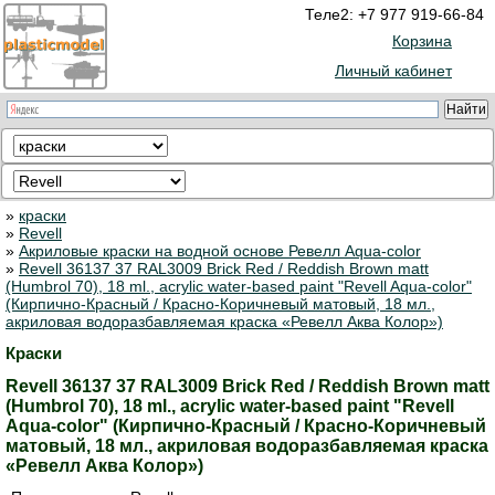
Теле2: +7 977 919-66-84
Корзина
Личный кабинет
»
краски
»
Revell
»
Акриловые краски на водной основе Ревелл Aqua-color
»
Revell 36137 37 RAL3009 Brick Red / Reddish Brown matt
(Humbrol 70), 18 ml., acrylic water-based paint "Revell Aqua-color"
(Кирпично-Красный / Красно-Коричневый матовый, 18 мл.,
акриловая водоразбавляемая краска «Ревелл Аква Колор»)
Краски
Revell 36137 37 RAL3009 Brick Red / Reddish Brown matt
(Humbrol 70), 18 ml., acrylic water-based paint "Revell
Aqua-color" (Кирпично-Красный / Красно-Коричневый
матовый, 18 мл., акриловая водоразбавляемая краска
«Ревелл Аква Колор»)