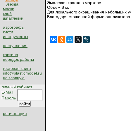
Эмалевая краска в маркере.
Звезда
Объём 8 мл.
маски
Для локального окрашивания небольших уч
клей
Благодаря скошенной форме аппликатора м
шпатлёвки
аэрографы
кисти
инструменты
поступления
корзина
порядок работы
гостевая книга
info@plasticmodel.ru
на главную
личный кабинет
E-Mail
Пароль
регистрация