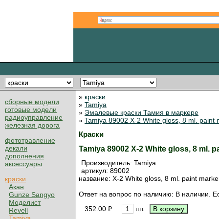
»
краски
сборные модели
»
Tamiya
готовые модели
»
Эмалевые краски Тамия в маркере
радиоуправление
»
Tamiya 89002 X-2 White gloss, 8 ml. pain
железная дорога
Краски
фототравление
декали
Tamiya 89002 X-2 White gloss, 8 ml.
дополнения
Производитель:
Tamiya
аксессуары
артикул:
89002
название: X-2 White gloss, 8 ml. paint mar
краски
Акан
Ответ на вопрос по наличию: В наличии. Ес
Gunze Sangyo
Моделист
352.00 ₽
шт.
Revell
Tamiya