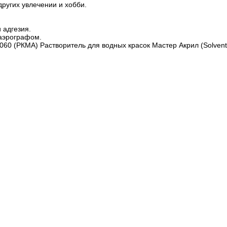
ругих увлечении и хобби.
 адгезия.
 аэрографом.
 (РКМА) Растворитель для водных красок Мастер Акрил (Solvent for