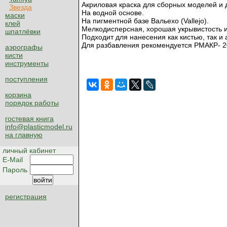
Акриловая краска для сборных моделей и д
Звезда
На водной основе.
маски
На пигментной базе Вальехо (Vallejo).
клей
Мелкодисперсная, хорошая укрывистость и
шпатлёвки
Подходит для нанесения как кистью, так и
Для разбавления рекомендуется РМАКР- 2060
аэрографы
кисти
инструменты
поступления
корзина
порядок работы
гостевая книга
info@plasticmodel.ru
на главную
личный кабинет
E-Mail
Пароль
регистрация