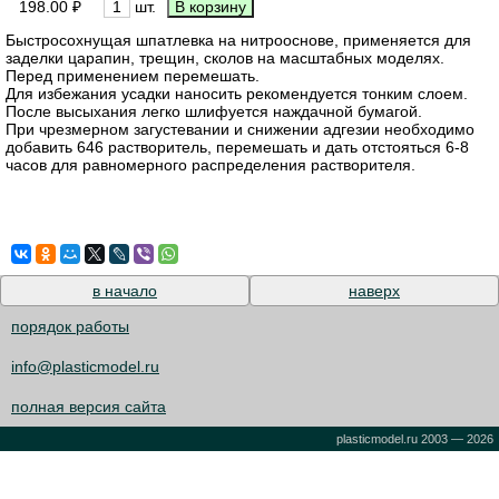
198.00 ₽
шт.
Быстросохнущая шпатлевка на нитрооснове, применяется для
заделки царапин, трещин, сколов на масштабных моделях.
Перед применением перемешать.
Для избежания усадки наносить рекомендуется тонким слоем.
После высыхания легко шлифуется наждачной бумагой.
При чрезмерном загустевании и снижении адгезии необходимо
добавить 646 растворитель, перемешать и дать отстояться 6-8
часов для равномерного распределения растворителя.
в начало
наверх
порядок работы
info@plasticmodel.ru
полная версия сайта
plasticmodel.ru 2003 — 2026