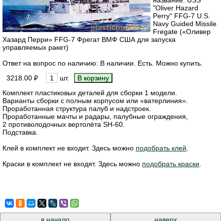
"Oliver Hazard
Perry" FFG-7 U.S.
Navy Guided Missile
Fregate («Оливер
Хазард Перри» FFG-7 Фрегат ВМФ США для запуска
управляемых ракет)
Ответ на вопрос по наличию: В наличии. Есть. Можно купить.
3218.00 ₽
шт.
Комплект пластиковых деталей для сборки 1 модели.
Варианты сборки с полным корпусом или «ватерлиния».
Проработанная структура палуб и надстроек.
Проработанные мачты и радары, палубные ограждения,
2 противолодочных вертолёта SH-60.
Подставка.
Клей в комплект не входит. Здесь можно
подобрать клей
.
Краски в комплект не входят. Здесь можно
подобрать краски
.
в начало
наверх