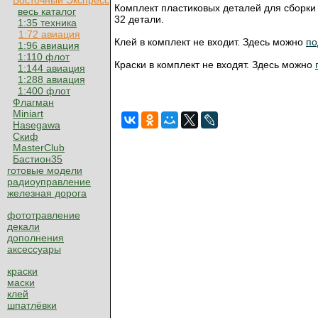
Восточный Экспресс
Комплект пластиковых деталей для сборки
весь каталог
32 детали.
1:35 техника
1:72 авиация
Клей в комплект не входит. Здесь можно
по
1:96 авиация
1:110 флот
Краски в комплект не входят. Здесь можно
1:144 авиация
1:288 авиация
1:400 флот
Флагман
Miniart
Hasegawa
Скиф
MasterClub
Бастион35
готовые модели
радиоуправление
железная дорога
фототравление
декали
дополнения
аксессуары
краски
маски
клей
шпатлёвки