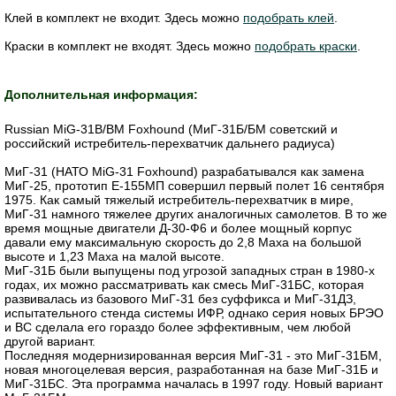
Клей в комплект не входит. Здесь можно
подобрать клей
.
Краски в комплект не входят. Здесь можно
подобрать краски
.
Дополнительная информация:
Russian MiG-31B/BM Foxhound (МиГ-31Б/БМ советский и
российский истребитель-перехватчик дальнего радиуса)
МиГ-31 (НАТО MiG-31 Foxhound) разрабатывался как замена
МиГ-25, прототип Е-155МП совершил первый полет 16 сентября
1975. Как самый тяжелый истребитель-перехватчик в мире,
МиГ-31 намного тяжелее других аналогичных самолетов. В то же
время мощные двигатели Д-30-Ф6 и более мощный корпус
давали ему максимальную скорость до 2,8 Маха на большой
высоте и 1,23 Маха на малой высоте.
МиГ-31Б были выпущены под угрозой западных стран в 1980-х
годах, их можно рассматривать как смесь МиГ-31БС, которая
развивалась из базового МиГ-31 без суффикса и МиГ-31ДЗ,
испытательного стенда системы ИФР, однако серия новых БРЭО
и ВС сделала его гораздо более эффективным, чем любой
другой вариант.
Последняя модернизированная версия МиГ-31 - это МиГ-31БМ,
новая многоцелевая версия, разработанная на базе МиГ-31Б и
МиГ-31БС. Эта программа началась в 1997 году. Новый вариант