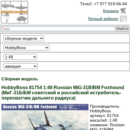
Теле2: +7 977 919-66-84
Корзина
Личный кабинет
Сборная модель
HobbyBoss 81754 1:48 Russian MiG-31B/BM Foxhound
(МиГ-31Б/БМ советский и российский истребитель-
перехватчик дальнего радиуса)
Производитель:
HobbyBoss
артикул:
81754
масштаб: 1:48
название: Russian
MiG-31B/BM