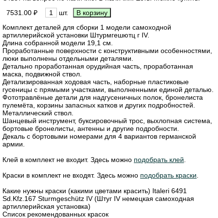
7531.00 ₽
шт.
Комплект деталей для сборки 1 модели самоходной
артиллерийской установки Штурмгешютц г IV.
Длина собранной модели 19,1 см.
Проработанные поверхности с конструктивными особенностями,
люки выполнены отдельными деталями.
Детально проработанная орудийная часть, проработанная
маска, подвижной ствол.
Детализированная ходовая часть, наборные пластиковые
гусеницы с прямыми участками, выполненными единой деталью.
Фототравлёные детали для надгусеничных полок, бронелиста
пулемёта, корзины запасных катков и других подробностей.
Металлический ствол.
Шанцевый инструмент, буксировочный трос, выхлопная система,
бортовые бронелисты, антенны и другие подробности.
Декаль с бортовыми номерами для 4 вариантов германской
армии.
Клей в комплект не входит. Здесь можно
подобрать клей
.
Краски в комплект не входят. Здесь можно
подобрать краски
.
Какие нужны краски (какими цветами красить) Italeri 6491
Sd.Kfz.167 Sturmgeschütz IV (Штуг IV немецкая самоходная
артиллерийская установка)
Список рекомендованных красок