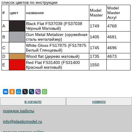
список цветов по инструкции
Model
Model
#
цвет
название
Master
Master
Acryl
Black Flat FS37038 (FS37038
A
1749
4768
Чёрный Матовый)
Gun Metal Metalizer (оружейная
B
1405
4681
сталь металайзер)
White Gloss FS17875 (FS17875
C
1745
4696
Белый Глянцевый)
D
Wood flat (дерево матовый)
1735
4673
Red Flat FS31400 (FS31400
E
1550
Красный матовый)
в начало
наверх
порядок работы
info@plasticmodel.ru
полная версия сайта