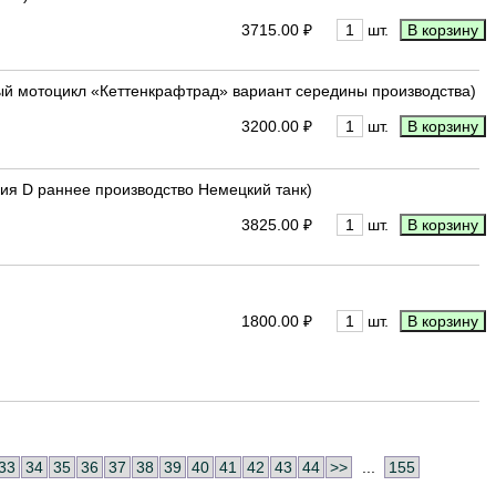
3715.00 ₽
шт.
чный мотоцикл «Кеттенкрафтрад» вариант середины производства)
3200.00 ₽
шт.
ция D раннее производство Немецкий танк)
3825.00 ₽
шт.
1800.00 ₽
шт.
33
34
35
36
37
38
39
40
41
42
43
44
>>
...
155