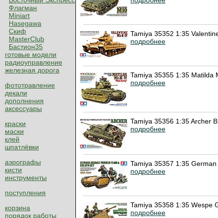
Восточный Экспресс
Флагман
Miniart
Hasegawa
Скиф
Tamiya 35352 1:35 Valentine
MasterClub
подробнее
Бастион35
готовые модели
радиоуправление
железная дорога
Tamiya 35355 1:35 Matilda 
подробнее
фототравление
декали
дополнения
аксессуары
Tamiya 35356 1:35 Archer B
краски
подробнее
маски
клей
шпатлёвки
аэрографы
Tamiya 35357 1:35 German 
кисти
подробнее
инструменты
поступления
Tamiya 35358 1:35 Wespe G
корзина
подробнее
порядок работы