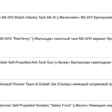
 Mk.II/IV British Infantry Tank Mk.III («Валентайн» Mk.II/IV Британски
Mk.III/IV "Red Army" («Матильда» пехотный танк Mk.III/IV вариант К
ritish Self-Propelled Anti-Tank Gun («Арчер» Британская самоходн
Assault Pioneer Team & Goliath Set (Сапёры немецкой штурмовой 
erman Self-Propelled Howitzer "Italian Front" («Веспе» Немецкая 