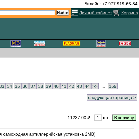
Билайн: +7 977 919-66-84
Личный кабинет
Корзина
33
34
35
36
37
38
39
40
41
42
43
44
>>
...
155
следующая страница >
11237.00 ₽
шт.
вая самоходная артиллерийская установка 2МВ)