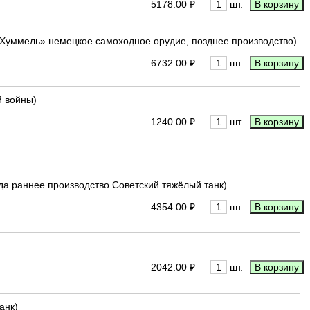
5178.00 ₽
шт.
 («Хуммель» немецкое самоходное орудие, позднее производство)
6732.00 ₽
шт.
й войны)
1240.00 ₽
шт.
года раннее производство Советский тяжёлый танк)
4354.00 ₽
шт.
2042.00 ₽
шт.
анк)