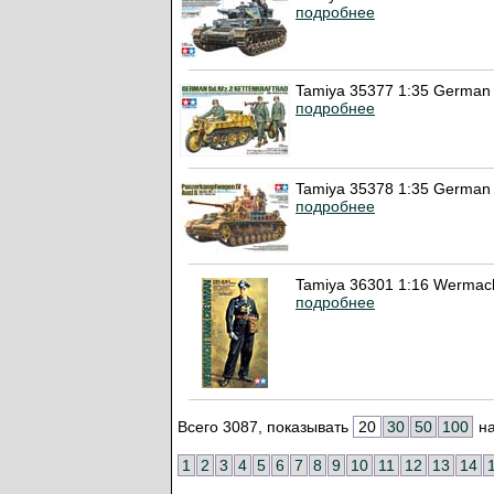
подробнее
Tamiya 35377 1:35 German 
подробнее
Tamiya 35378 1:35 German 
подробнее
Tamiya 36301 1:16 Wermac
подробнее
Всего 3087, показывать
20
30
50
100
на
1
2
3
4
5
6
7
8
9
10
11
12
13
14