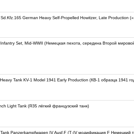
Sd.Kfz.165 German Heavy Self-Propelled Howitzer, Late Production
Infantry Set, Mid-WWII (Немецкая пехота, середина Второй мирово
 Heavy Tank KV-1 Model 1941 Early Production (КВ-1 образца 1941 
nch Light Tank (R35 лёгкий французский танк)
Tank Panzerkampfwagen IV Ausf.F (Т-IV модификация F Немецкий т