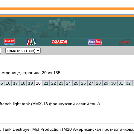
 странице, страница 20 из 155
15
16
17
18
19
20
21
22
23
24
25
26
27
28
29
30
31
32
rench light tank (AMX-13 французский лёгкий танк)
. Tank Destroyer Mid Production (М10 Американская противотанко