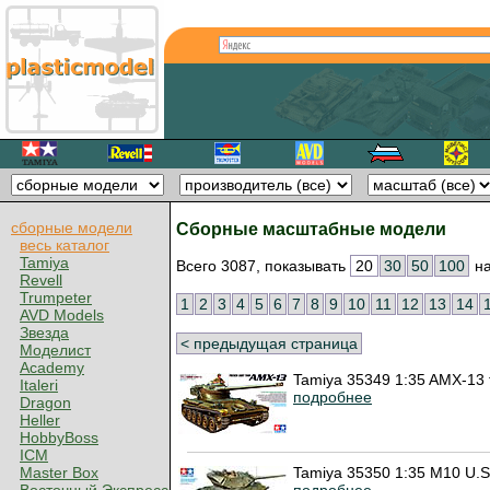
сборные модели
Сборные масштабные модели
весь каталог
Tamiya
Всего 3087, показывать
20
30
50
100
на
Revell
Trumpeter
1
2
3
4
5
6
7
8
9
10
11
12
13
14
AVD Models
Звезда
< предыдущая страница
Моделист
Academy
Tamiya 35349 1:35 AMX-13 f
Italeri
подробнее
Dragon
Heller
HobbyBoss
ICM
Tamiya 35350 1:35 M10 U.S
Master Box
подробнее