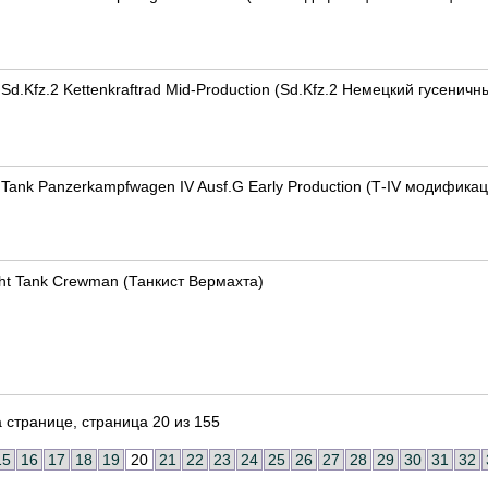
Sd.Kfz.2 Kettenkraftrad Mid-Production (Sd.Kfz.2 Немецкий гусени
Tank Panzerkampfwagen IV Ausf.G Early Production (Т-IV модифика
ht Tank Crewman (Танкист Вермахта)
 странице, страница 20 из 155
15
16
17
18
19
20
21
22
23
24
25
26
27
28
29
30
31
32