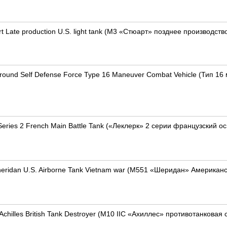
t Late production U.S. light tank (М3 «Стюарт» позднее производств
round Self Defense Force Type 16 Maneuver Combat Vehicle (Тип 
Series 2 French Main Battle Tank («Леклерк» 2 серии французский о
eridan U.S. Airborne Tank Vietnam war (М551 «Шеридан» Американ
Achilles British Tank Destroyer (M10 IIC «Ахиллес» противотанкова