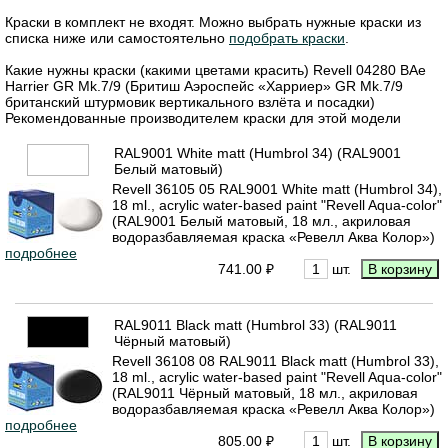
Краски в комплект не входят. Можно выбрать нужные краски из
списка ниже или самостоятельно
подобрать краски
.
Какие нужны краски (какими цветами красить) Revell 04280 BAe
Harrier GR Mk.7/9 (Бритиш Аэроспейс «Харриер» GR Mk.7/9
британский штурмовик вертикального взлёта и посадки)
Рекомендованные производителем краски для этой модели
RAL9001 White matt (Humbrol 34) (RAL9001
Белый матовый)
Revell 36105 05 RAL9001 White matt (Humbrol 34),
18 ml., acrylic water-based paint "Revell Aqua-color"
(RAL9001 Белый матовый, 18 мл., акриловая
водоразбавляемая краска «Ревелл Аква Колор»)
подробнее
741.00 ₽
шт.
RAL9011 Black matt (Humbrol 33) (RAL9011
Чёрный матовый)
Revell 36108 08 RAL9011 Black matt (Humbrol 33),
18 ml., acrylic water-based paint "Revell Aqua-color"
(RAL9011 Чёрный матовый, 18 мл., акриловая
водоразбавляемая краска «Ревелл Аква Колор»)
подробнее
805.00 ₽
шт.