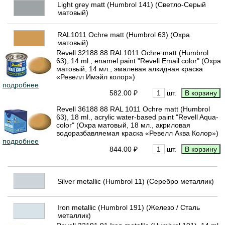
Light grey matt (Humbrol 141) (Светло-Серый
матовый)
RAL1011 Ochre matt (Humbrol 63) (Охра
матовый)
Revell 32188 88 RAL1011 Ochre matt (Humbrol
63), 14 ml., enamel paint "Revell Email color" (Охра
матовый, 14 мл., эмалевая алкидная краска
«Ревелл Имэйл колор»)
подробнее
582.00 ₽
шт.
Revell 36188 88 RAL 1011 Ochre matt (Humbrol
63), 18 ml., acrylic water-based paint "Revell Aqua-
color" (Охра матовый, 18 мл., акриловая
водоразбавляемая краска «Ревелл Аква Колор»)
подробнее
844.00 ₽
шт.
Silver metallic (Humbrol 11) (Серебро металлик)
Iron metallic (Humbrol 191) (Железо / Сталь
металлик)