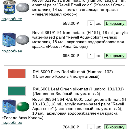
Revell 32191 91 Iron metallic (Humbrol 191), 14 ml.,
enamel paint "Revell Email color" (Железо / Сталь
металлик, 14 мл., эмалевая алкидная краска
«Ревелл Имэйл колор»)
подробнее
553.00 ₽
шт.
Revell 36191 91 Iron metallic (H 191), 18 ml., acrylic
water-based paint "Revell Aqua-color" (железо
металлик, 18 мл., акриловая водоразбавляемая
краска «Ревелл Аква Колор»)
подробнее
695.00 ₽
шт.
RAL3000 Fiery Red silk-matt (Humbrol 132)
(Пламенно-Красный полуматовый)
RAL6001 Leaf Green silk-matt (Humbrol 101/131)
(Лиственно-Зелёный полуматовый)
Revell 36364 364 RAL 6001 Leaf green silk-matt (H
101/131), 18 ml., acrylic water-based paint "Revell
Aqua-color" (лиственно-зеленый полуматовый),
18 мл., акриловая водоразбавляемая краска
«Ревелл Аква Колор»)
подробнее
704.00 ₽
шт.