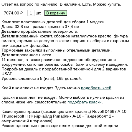
Ответ на вопрос по наличию: В наличии. Есть. Можно купить.
7074.00 ₽
шт.
Комплект пластиковых деталей для сборки 1 модели.
Длина 33,8 см., размах крыльев 37,4 см.
Детально проработанные поверхности.
Детализированный кокпит, сборное катапультное кресло, фигура
пилота, стремянка доступа в кокпит, варианты сборки с открытым
или закрытым фонарём.
Тормозные закрылки выполнены отдельными деталями.
Детализированное шасси.
11 пилонов, а также различное подвесное оборудование и
вооружение, сключая ракеты, бомбы, баки и систему наведения.
Подробная декаль с проработанной техничкой для 2 вариантов
USAF.
Уровень сложности 5 (из 5), 165 деталей.
Клей в комплект не входит. Здесь можно
подобрать клей
.
Краски в комплект не входят. Можно выбрать нужные краски из
списка ниже или самостоятельно
подобрать краски
.
Какие нужны краски (какими цветами красить) Revell 04687 A-10
Thunderbolt II (Фэйрчайлд Рипаблик A-10 «Тандерболт 2»
американский штурмовик)
Рекомендованные производителем краски для этой модели