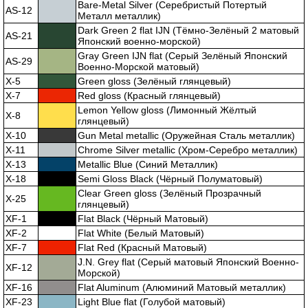
Bare-Metal Silver (Серебристый Потертый
AS-12
Металл металлик)
Dark Green 2 flat IJN (Тёмно-Зелёный 2 матовый
AS-21
Японский военно-морской)
Gray Green IJN flat (Серый Зелёный Японский
AS-29
Военно-Морской матовый)
X-5
Green gloss (Зелёный глянцевый)
X-7
Red gloss (Красный глянцевый)
Lemon Yellow gloss (Лимонный Жёлтый
X-8
глянцевый)
X-10
Gun Metal metallic (Оружейная Сталь металлик)
X-11
Chrome Silver metallic (Хром-Серебро металлик)
X-13
Metallic Blue (Синий Металлик)
X-18
Semi Gloss Black (Чёрный Полуматовый)
Clear Green gloss (Зелёный Прозрачный
X-25
глянцевый)
XF-1
Flat Black (Чёрный Матовый)
XF-2
Flat White (Белый Матовый)
XF-7
Flat Red (Красный Матовый)
J.N. Grey flat (Серый матовый Японский Военно-
XF-12
Морской)
XF-16
Flat Aluminum (Алюминий Матовый металлик)
XF-23
Light Blue flat (Голубой матовый)