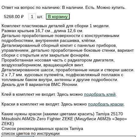
Ответ на вопрос по наличию: В наличии. Есть. Можно купить.
5268.00 ₽
шт.
Комплект пластиковых деталей для сборки 1 модели.
Размах крыльев 16,7 cм., длина 12,6 см.
Детально проработанные поверхности с конструктивными
подробностями, внутренняя расшивка, клёпки.
Детализированный сборный кокпит c панелью приборов,
управлением, детально проработанные боковые стенки, вариант
сборки с открытым или закрытым фонарём.
Проработанная носовая часть с радиатором двигателя,
воздухозаборником, вращающийся винт.
Детализированное шасси, проработанные ниши и створки шасси.
2 х 7,7 мм. курсовых пулемёта, подфюзеляжный поплавок с
топливным баком внутри, антенны и другие подробности.
Декаль для 8 вариантов ВМС Японии.
Клей в комплект не входит. Здесь можно
подобрать клей
.
Краски в комплект не входят. Здесь можно
подобрать краски
.
Какие нужны краски (какими цветами красить) Tamiya 25170
Mitsubishi A6M2b Zero Fighter ZEKE (Мицубиси A6M2b «Зеро»
ZEKE)
Список рекомендованных красок Tamiya
список цветов по инструкции