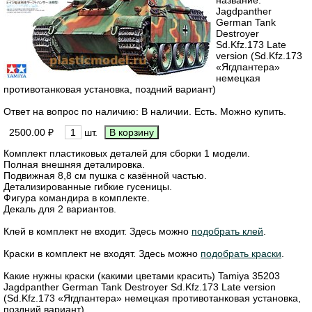
Jagdpanther
German Tank
Destroyer
Sd.Kfz.173 Late
version (Sd.Kfz.173
«Ягдпантера»
немецкая
противотанковая установка, поздний вариант)
Ответ на вопрос по наличию: В наличии. Есть. Можно купить.
2500.00 ₽
шт.
Комплект пластиковых деталей для сборки 1 модели.
Полная внешняя деталировка.
Подвижная 8,8 см пушка с казённой частью.
Детализированные гибкие гусеницы.
Фигура командира в комплекте.
Декаль для 2 вариантов.
Клей в комплект не входит. Здесь можно
подобрать клей
.
Краски в комплект не входят. Здесь можно
подобрать краски
.
Какие нужны краски (какими цветами красить) Tamiya 35203
Jagdpanther German Tank Destroyer Sd.Kfz.173 Late version
(Sd.Kfz.173 «Ягдпантера» немецкая противотанковая установка,
поздний вариант)