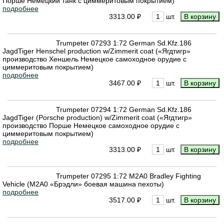
Порше Немецкий танк с циммеритовым покрытием)
подробнее
3313.00 ₽
шт.
Trumpeter 07293 1:72 German Sd.Kfz.186
JagdTiger Henschel production w/Zimmerit coat («Ягдтигр»
производство Хеншель Немецкое самоходное орудие с
циммеритовым покрытием)
подробнее
3467.00 ₽
шт.
Trumpeter 07294 1:72 German Sd.Kfz.186
JagdTiger (Porsche production) w/Zimmerit coat («Ягдтигр»
производство Порше Немецкое самоходное орудие с
циммеритовым покрытием)
подробнее
3313.00 ₽
шт.
Trumpeter 07295 1:72 M2A0 Bradley Fighting
Vehicle (M2A0 «Брэдли» боевая машина пехоты)
подробнее
3517.00 ₽
шт.