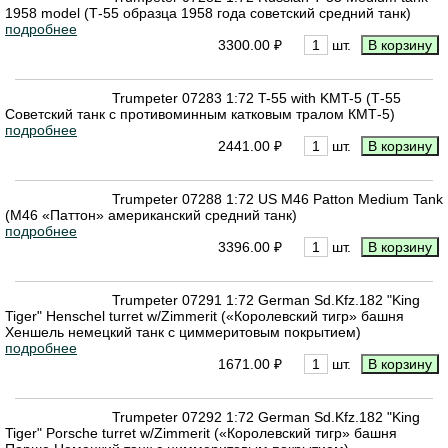
1958 model (Т-55 образца 1958 года советский средний танк)
подробнее
3300.00 ₽
шт.
Trumpeter 07283 1:72 T-55 with KMT-5 (Т-55
Советский танк с противоминным катковым тралом КМТ-5)
подробнее
2441.00 ₽
шт.
Trumpeter 07288 1:72 US М46 Patton Medium Tank
(M46 «Паттон» американский средний танк)
подробнее
3396.00 ₽
шт.
Trumpeter 07291 1:72 German Sd.Kfz.182 "King
Tiger" Henschel turret w/Zimmerit («Королевский тигр» башня
Хеншель немецкий танк с циммеритовым покрытием)
подробнее
1671.00 ₽
шт.
Trumpeter 07292 1:72 German Sd.Kfz.182 "King
Tiger" Porsche turret w/Zimmerit («Королевский тигр» башня