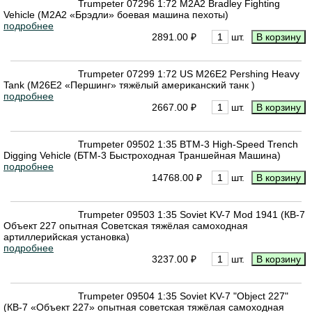
Trumpeter 07296 1:72 M2A2 Bradley Fighting
Vehicle (М2А2 «Брэдли» боевая машина пехоты)
подробнее
2891.00 ₽
шт.
Trumpeter 07299 1:72 US M26E2 Pershing Heavy
Tank (М26Е2 «Першинг» тяжёлый американский танк )
подробнее
2667.00 ₽
шт.
Trumpeter 09502 1:35 BTM-3 High-Speed Trench
Digging Vehicle (БТМ-3 Быстроходная Траншейная Машина)
подробнее
14768.00 ₽
шт.
Trumpeter 09503 1:35 Soviet KV-7 Mod 1941 (КВ-7
Объект 227 опытная Советская тяжёлая самоходная
артиллерийская установка)
подробнее
3237.00 ₽
шт.
Trumpeter 09504 1:35 Soviet KV-7 "Object 227"
(КВ-7 «Объект 227» опытная советская тяжёлая самоходная