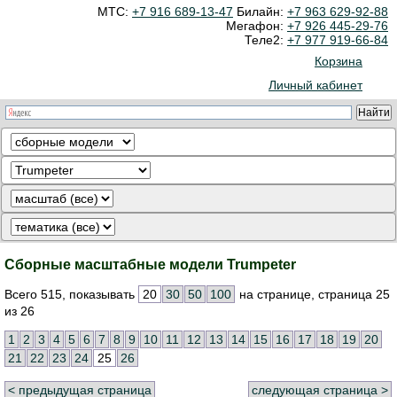
МТС:
+7 916 689-13-47
Билайн:
+7 963 629-92-88
Мегафон:
+7 926 445-29-76
Теле2:
+7 977 919-66-84
Корзина
Личный кабинет
Сборные масштабные модели Trumpeter
Всего 515, показывать
20
30
50
100
на странице, страница 25
из 26
1
2
3
4
5
6
7
8
9
10
11
12
13
14
15
16
17
18
19
20
21
22
23
24
25
26
< предыдущая страница
следующая страница >