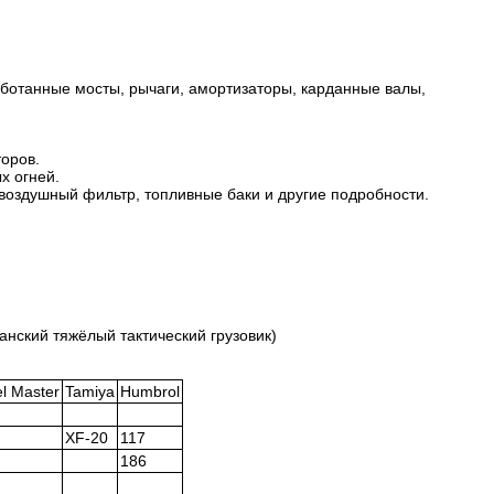
аботанные мосты, рычаги, амортизаторы, карданные валы,
оров.
х огней.
 воздушный фильтр, топливные баки и другие подробности.
нский тяжёлый тактический грузовик)
l Master
Tamiya
Humbrol
XF-20
117
186