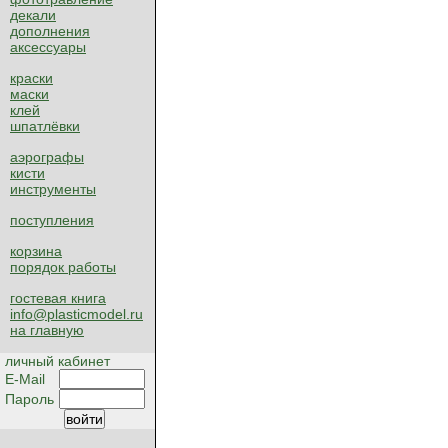
декали
дополнения
аксессуары
краски
маски
клей
шпатлёвки
аэрографы
кисти
инструменты
поступления
корзина
порядок работы
гостевая книга
info@plasticmodel.ru
на главную
личный кабинет
E-Mail
Пароль