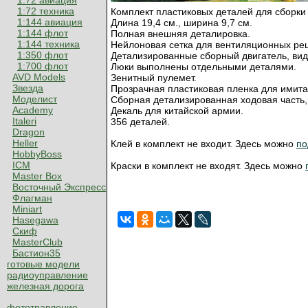
1:72 авиация
1:72 техника
Комплект пластиковых деталей для сборки
1:144 авиация
Длина 19,4 см., ширина 9,7 см.
1:144 флот
Полная внешняя деталировка.
1:144 техника
Нейлоновая сетка для вентиляционных ре
1:350 флот
Детализированные сборный двигатель, вид
1:700 флот
Люки выполнены отдельными деталями.
AVD Models
Зенитный пулемет.
Звезда
Прозрачная пластиковая пленка для имита
Моделист
Сборная детализированная ходовая часть, 
Academy
Декаль для китайской армии.
Italeri
356 деталей.
Dragon
Heller
Клей в комплект не входит. Здесь можно
по
HobbyBoss
ICM
Краски в комплект не входят. Здесь можно
Master Box
Восточный Экспресс
Флагман
Miniart
Hasegawa
Скиф
MasterClub
Бастион35
готовые модели
радиоуправление
железная дорога
фототравление