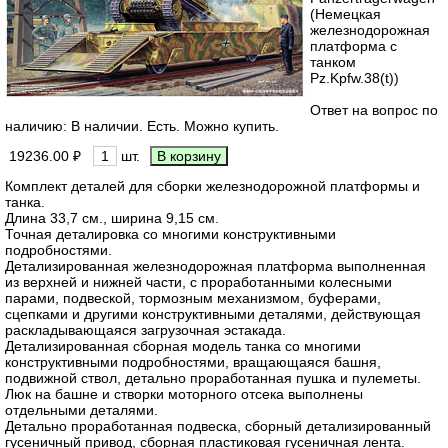
(Немецкая
железнодорожная
платформа с
танком
Pz.Kpfw.38(t))
Ответ на вопрос по
наличию: В наличии. Есть. Можно купить.
19236.00 ₽
шт.
Комплект деталей для сборки железнодорожной платформы и
танка.
Длина 33,7 см., ширина 9,15 см.
Точная деталировка со многими конструктивными
подробностями.
Детализированная железнодорожная платформа выполненная
из верхней и нижней части, с проработанными колесными
парами, подвеской, тормозным механизмом, буферами,
сцепками и другими конструктивными деталями, действующая
раскладывающаяся загрузочная эстакада.
Детализированная сборная модель танка со многими
конструктивными подробностями, вращающаяся башня,
подвижной ствол, детально проработанная пушка и пулеметы.
Люк на башне и створки моторного отсека выполнены
отдельными деталями.
Детально проработанная подвеска, сборный детализированный
гусеничный привод, сборная пластиковая гусеничная лента.