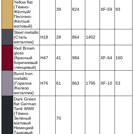
Yellow flat
(Тёмно-
39
824
XF-59
93
Жёлтый/
Песочно-
Жёлтый
матовый)
Steel metallic
(Сталь
H18
28
864
1402
металлик)
Red Brown
gloss
(Красный
H47
41
984
XF-64
160
Коричневый
глянцевый)
Burnt Iron
metallic
(Горелое
H76
61
863
1795
XF-10
53
Железо
металлик)
Dark Green
flat German
Tank WWII
(Тёмно-
Зелёный
70
матовый
Немецкий
Танковый