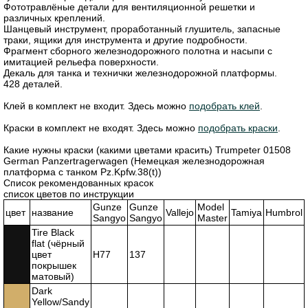
Фототравлёные детали для вентиляционной решетки и
различных креплений.
Шанцевый инструмент, проработанный глушитель, запасные
траки, ящики для инструмента и другие подробности.
Фрагмент сборного железнодорожного полотна и насыпи с
имитацией рельефа поверхности.
Декаль для танка и технички железнодорожной платформы.
428 деталей.
Клей в комплект не входит. Здесь можно
подобрать клей
.
Краски в комплект не входят. Здесь можно
подобрать краски
.
Какие нужны краски (какими цветами красить) Trumpeter 01508
German Panzertragerwagen (Немецкая железнодорожная
платформа с танком Pz.Kpfw.38(t))
Список рекомендованных красок
список цветов по инструкции
Gunze
Gunze
Model
цвет
название
Vallejo
Tamiya
Humbrol
Sangyo
Sangyo
Master
Tire Black
flat (чёрный
цвет
H77
137
покрышек
матовый)
Dark
Yellow/Sandy