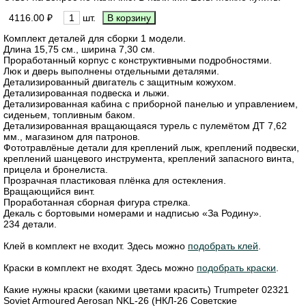
4116.00 ₽
шт.
Комплект деталей для сборки 1 модели.
Длина 15,75 см., ширина 7,30 см.
Проработанный корпус с конструктивными подробностями.
Люк и дверь выполнены отдельными деталями.
Детализированный двигатель с защитным кожухом.
Детализированная подвеска и лыжи.
Детализированная кабина с приборной панелью и управлением,
сиденьем, топливным баком.
Детализированная вращающаяся турель с пулемётом ДТ 7,62
мм., магазином для патронов.
Фототравлёные детали для креплений лыж, креплений подвески,
креплений шанцевого инструмента, креплений запасного винта,
прицела и бронелиста.
Прозрачная пластиковая плёнка для остекления.
Вращающийся винт.
Проработанная сборная фигура стрелка.
Декаль с бортовыми номерами и надписью «За Родину».
234 детали.
Клей в комплект не входит. Здесь можно
подобрать клей
.
Краски в комплект не входят. Здесь можно
подобрать краски
.
Какие нужны краски (какими цветами красить) Trumpeter 02321
Soviet Armoured Aerosan NKL-26 (НКЛ-26 Советские