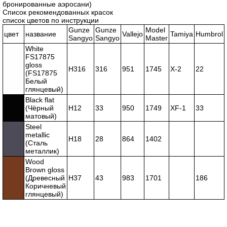
бронированные аэросани)
Список рекомендованных красок
список цветов по инструкции
Gunze
Gunze
Model
цвет
название
Vallejo
Tamiya
Humbrol
Sangyo
Sangyo
Master
White
FS17875
gloss
H316
316
951
1745
X-2
22
(FS17875
Белый
глянцевый)
Black flat
(Чёрный
H12
33
950
1749
XF-1
33
матовый)
Steel
metallic
H18
28
864
1402
(Сталь
металлик)
Wood
Brown gloss
(Древесный
H37
43
983
1701
186
Коричневый
глянцевый)