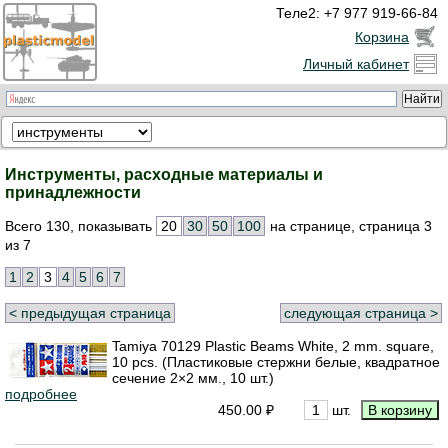
Теле2: +7 977 919-66-84
Корзина
Личный кабинет
Инструменты, расходные материалы и
принадлежности
Всего 130, показывать
20
30
50
100
на странице, страница 3
из 7
1
2
3
4
5
6
7
< предыдущая страница
следующая страница >
Tamiya 70129 Plastic Beams White, 2 mm. square,
10 pcs. (Пластиковые стержни белые, квадратное
сечение 2×2 мм., 10 шт.)
подробнее
450.00 ₽
шт.