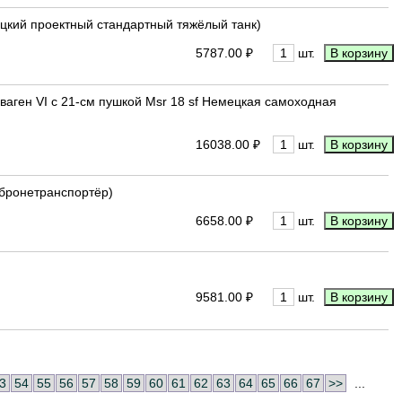
ецкий проектный стандартный тяжёлый танк)
5787.00 ₽
шт.
цваген VI с 21-см пушкой Msr 18 sf Немецкая самоходная
16038.00 ₽
шт.
 бронетранспортёр)
6658.00 ₽
шт.
9581.00 ₽
шт.
3
54
55
56
57
58
59
60
61
62
63
64
65
66
67
>>
...