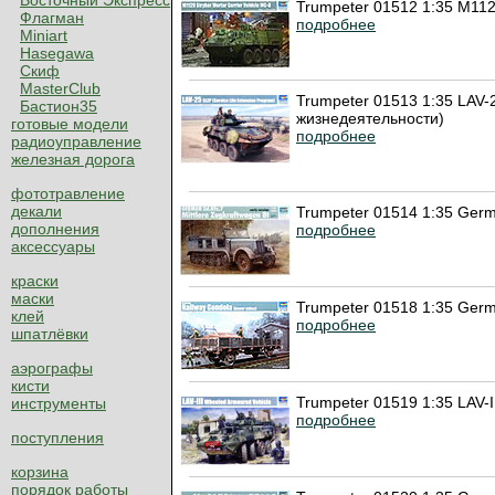
Восточный Экспресс
Trumpeter 01512 1:35 M112
Флагман
подробнее
Miniart
Hasegawa
Скиф
MasterClub
Trumpeter 01513 1:35 LAV-
Бастион35
жизнедеятельности)
готовые модели
подробнее
радиоуправление
железная дорога
фототравление
декали
Trumpeter 01514 1:35 Germ
дополнения
подробнее
аксессуары
краски
маски
Trumpeter 01518 1:35 Ger
клей
подробнее
шпатлёвки
аэрографы
кисти
Trumpeter 01519 1:35 LAV-I
инструменты
подробнее
поступления
корзина
порядок работы