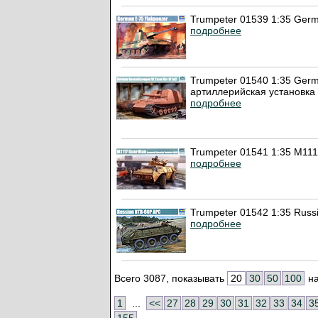
Trumpeter 01539 1:35 Germ
подробнее
Trumpeter 01540 1:35 Germ
артиллерийская установка 
подробнее
Trumpeter 01541 1:35 M111
подробнее
Trumpeter 01542 1:35 Rus
подробнее
Всего 3087, показывать
20
30
50
100
на
1
...
<<
27
28
29
30
31
32
33
34
3
155