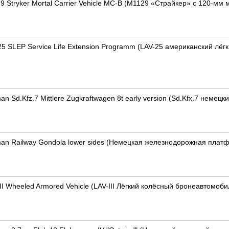
9 Stryker Mortal Carrier Vehicle MC-B (M1129 «Страйкер» с 120-м
25 SLEP Service Life Extension Programm (LAV-25 американский л
an Sd.Kfz.7 Mittlere Zugkraftwagen 8t early version (Sd.Kfx.7 нем
man Railway Gondola lower sides (Немецкая железнодорожная плат
II Wheeled Armored Vehicle (LAV-III Лёгкий колёсный бронеавтомоби