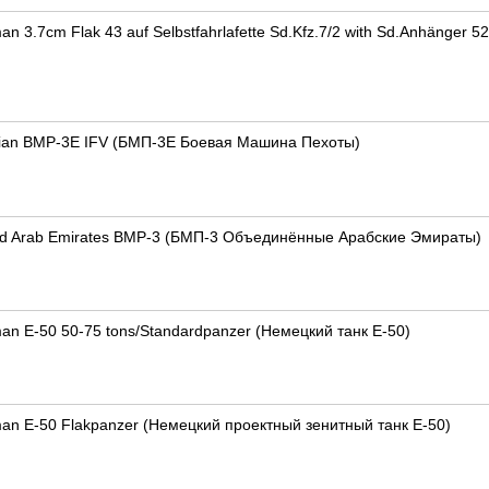
n 3.7cm Flak 43 auf Selbstfahrlafette Sd.Kfz.7/2 with Sd.Anhänger
sian BMP-3E IFV (БМП-3Е Боевая Машина Пехоты)
ted Arab Emirates BMP-3 (БМП-3 Объединённые Арабские Эмираты)
an E-50 50-75 tons/Standardpanzer (Немецкий танк Е-50)
an E-50 Flakpanzer (Немецкий проектный зенитный танк Е-50)