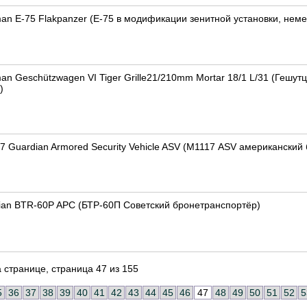
an E-75 Flakpanzer (Е-75 в модификации зенитной установки, нем
an Geschützwagen VI Tiger Grille21/210mm Mortar 18/1 L/31 (Гешут
)
7 Guardian Armored Security Vehicle ASV (М1117 ASV американский
sian BTR-60P APC (БТР-60П Советский бронетранспортёр)
 странице, страница 47 из 155
5
36
37
38
39
40
41
42
43
44
45
46
47
48
49
50
51
52
5