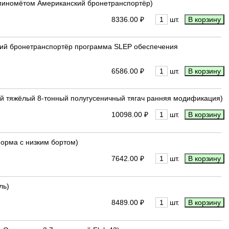
м миномётом Американский бронетранспортёр)
8336.00 ₽
шт.
ёгкий бронетранспортёр программа SLEP обеспечения
6586.00 ₽
шт.
ецкий тяжёлый 8-тонный полугусеничный тягач ранняя модификация)
10098.00 ₽
шт.
форма с низким бортом)
7642.00 ₽
шт.
ль)
8489.00 ₽
шт.