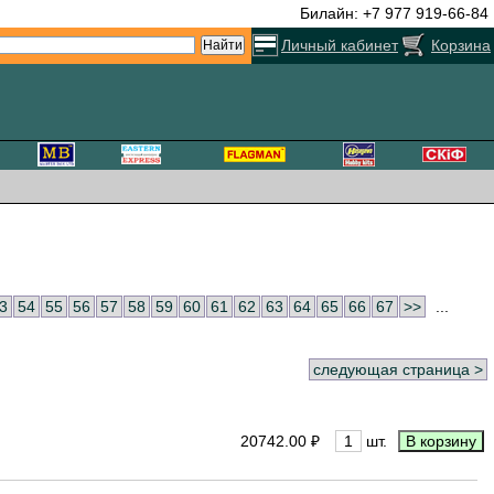
Билайн: +7 977 919-66-84
Личный кабинет
Корзина
3
54
55
56
57
58
59
60
61
62
63
64
65
66
67
>>
...
следующая страница >
20742.00 ₽
шт.