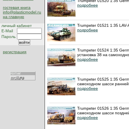
Trumpeter 01520 1:35 Germ
подробнее
гостевая книга
info@plasticmodel.ru
на главную
Trumpeter 01521 1:35 LAV-
личный кабинет
подробнее
E-Mail
Пароль
Trumpeter 01524 1:35 Germa
регистрация
установка 38 на самоходн
подробнее
Trumpeter 01525 1:35 Germa
самоходном шасси ранней 
подробнее
Trumpeter 01526 1:35 Germa
самоходном шасси поздней
подробнее