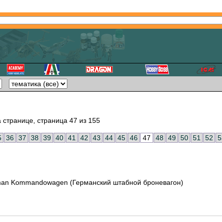
 странице, страница 47 из 155
5
36
37
38
39
40
41
42
43
44
45
46
47
48
49
50
51
52
5
rman Kommandowagen (Германский штабной броневагон)