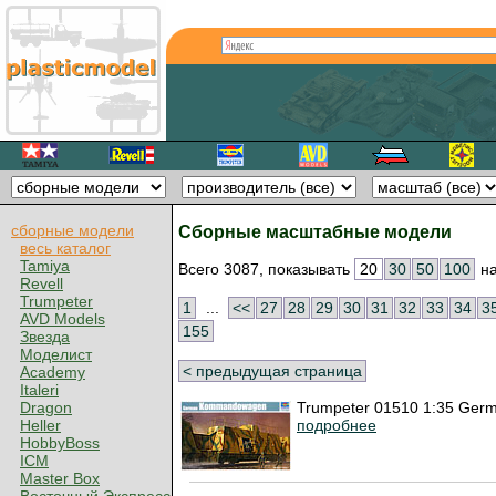
сборные модели
Сборные масштабные модели
весь каталог
Tamiya
Всего 3087, показывать
20
30
50
100
на
Revell
Trumpeter
1
...
<<
27
28
29
30
31
32
33
34
3
AVD Models
155
Звезда
Моделист
< предыдущая страница
Academy
Italeri
Trumpeter 01510 1:35 Ge
Dragon
подробнее
Heller
HobbyBoss
ICM
Master Box