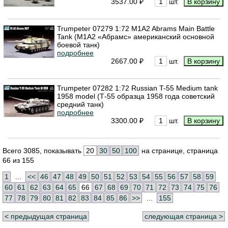
3537.00 ₽
шт.
Trumpeter 07279 1:72 M1A2 Abrams Main Battle
Tank (М1А2 «Абрамс» американский основной
боевой танк)
подробнее
2667.00 ₽
шт.
Trumpeter 07282 1:72 Russian T-55 Medium tank
1958 model (Т-55 образца 1958 года советский
средний танк)
подробнее
3300.00 ₽
шт.
Всего 3085, показывать
20
30
50
100
на странице, страница
66 из 155
1
...
<<
46
47
48
49
50
51
52
53
54
55
56
57
58
59
60
61
62
63
64
65
66
67
68
69
70
71
72
73
74
75
76
77
78
79
80
81
82
83
84
85
86
>>
...
155
< предыдущая страница
следующая страница >