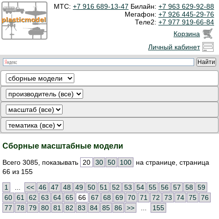
МТС:
+7 916 689-13-47
Билайн:
+7 963 629-92-88
Мегафон:
+7 926 445-29-76
Теле2:
+7 977 919-66-84
Корзина
Личный кабинет
Сборные масштабные модели
Всего 3085, показывать
20
30
50
100
на странице, страница
66 из 155
1
...
<<
46
47
48
49
50
51
52
53
54
55
56
57
58
59
60
61
62
63
64
65
66
67
68
69
70
71
72
73
74
75
76
77
78
79
80
81
82
83
84
85
86
>>
...
155