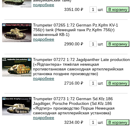
подробнее
3351.00 ₽
шт.
Trumpeter 07265 1:72 German Pz.Kpfm KV-1
756(r) tank (Немецкий танк Pz.Kpfm 756(r)
захваченный КВ-1)
подробнее
2990.00 ₽
шт.
Trumpeter 07272 1:72 Jagdpanther Late production
(«Ягдпантера» тяжёлая немецкая
противотанковая самоходная артиллерийская
установка позднее производство)
подробнее
2716.00 ₽
шт.
Trumpeter 07273 1:72 German Sd.Kfz.186
Jagdtiger, Porsche Production (Sd.Kfz.186
«Ягдтигр» производство Порше Немецкая
самоходная артиллерийская установка)
подробнее
3234.00 ₽
шт.