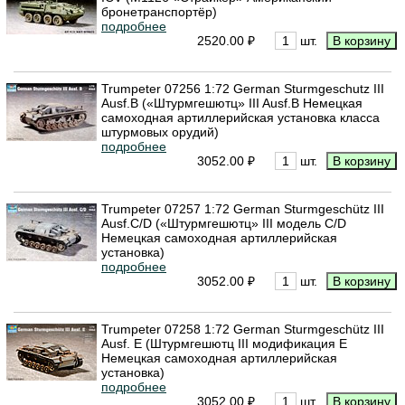
бронетранспортёр)
подробнее
2520.00 ₽
шт.
Trumpeter 07256 1:72 German Sturmgeschutz III
Ausf.B («Штурмгешютц» III Ausf.B Немецкая
самоходная артиллерийская установка класса
штурмовых орудий)
подробнее
3052.00 ₽
шт.
Trumpeter 07257 1:72 German Sturmgeschütz III
Ausf.C/D («Штурмгешютц» III модель C/D
Немецкая самоходная артиллерийская
установка)
подробнее
3052.00 ₽
шт.
Trumpeter 07258 1:72 German Sturmgeschütz III
Ausf. E (Штурмгешютц III модификация Е
Немецкая самоходная артиллерийская
установка)
подробнее
3052.00 ₽
шт.