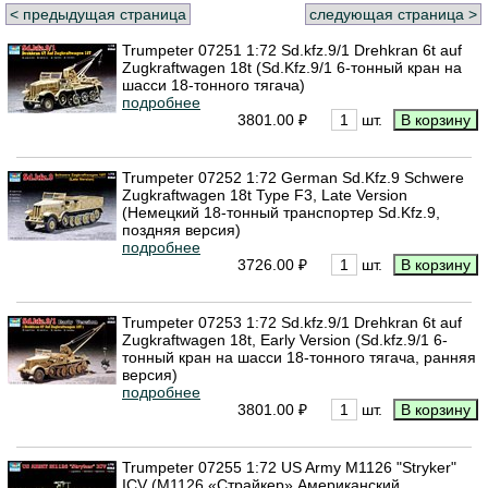
< предыдущая страница
следующая страница >
Trumpeter 07251 1:72 Sd.kfz.9/1 Drehkran 6t auf
Zugkraftwagen 18t (Sd.Kfz.9/1 6-тонный кран на
шасси 18-тонного тягача)
подробнее
3801.00 ₽
шт.
Trumpeter 07252 1:72 German Sd.Kfz.9 Schwere
Zugkraftwagen 18t Type F3, Late Version
(Немецкий 18-тонный транспортер Sd.Kfz.9,
поздняя версия)
подробнее
3726.00 ₽
шт.
Trumpeter 07253 1:72 Sd.kfz.9/1 Drehkran 6t auf
Zugkraftwagen 18t, Early Version (Sd.kfz.9/1 6-
тонный кран на шасси 18-тонного тягача, ранняя
версия)
подробнее
3801.00 ₽
шт.
Trumpeter 07255 1:72 US Army M1126 "Stryker"
ICV (M1126 «Страйкер» Американский