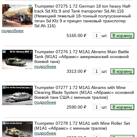
Trumpeter 07275 1:72 German 18 ton heavy Half-
track Sd.Kfz.9 and Tank transporter Sd.Ah.116
(Немецкий тяжелый 18-тонный полугусеничный
тягач Sd.Kfz.9 и прицеп танковый транспотер
Sd.Ah.116)
подробнее
5165.00 ₽
шт.
Trumpeter 07276 1:72 M1A1 Abrams Main Battle
Tank (М1А1 «Абрамс» американский основной
боевой танк)
подробнее
3313.00 ₽
шт.
Trumpeter 07277 1:72 M1A1 Abrams with Mine
Clearing Blade System (М1А1 «Абрамс» основной
боевой танк США с минным тралом)
подробнее
2590.00 ₽
шт.
Trumpeter 07278 1:72 M1A1 with Mine Roller Set
(M1A1 «Абрамс» с минным тралом)
подробнее