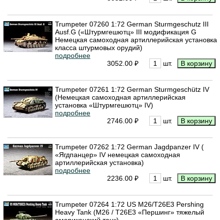
Trumpeter 07260 1:72 German Sturmgeschutz III
Ausf.G («Штурмгешютц» III модификация G
Немецкая самоходная артиллерийская установка
класса штурмовых орудий)
подробнее
3052.00 ₽
шт.
Trumpeter 07261 1:72 German Sturmgeschütz IV
(Немецкая самоходная артиллерийская
установка «Штурмгешютц» IV)
подробнее
2746.00 ₽
шт.
Trumpeter 07262 1:72 German Jagdpanzer IV (
«Ягдпанцер» IV немецкая самоходная
артиллерийская установка)
подробнее
2236.00 ₽
шт.
Trumpeter 07264 1:72 US M26/T26E3 Pershing
Heavy Tank (М26 / Т26Е3 «Першинг» тяжелый
американский танк)