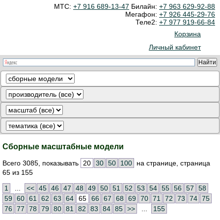
МТС:
+7 916 689-13-47
Билайн:
+7 963 629-92-88
Мегафон:
+7 926 445-29-76
Теле2:
+7 977 919-66-84
Корзина
Личный кабинет
Сборные масштабные модели
Всего 3085, показывать
20
30
50
100
на странице, страница
65 из 155
1
...
<<
45
46
47
48
49
50
51
52
53
54
55
56
57
58
59
60
61
62
63
64
65
66
67
68
69
70
71
72
73
74
75
76
77
78
79
80
81
82
83
84
85
>>
...
155