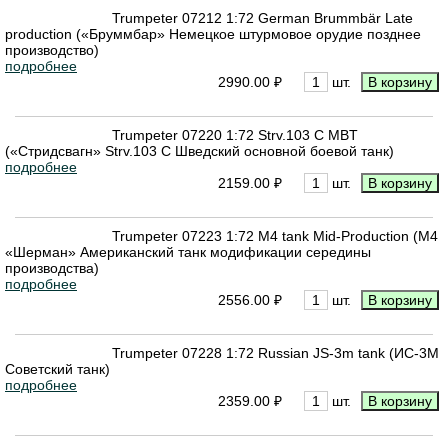
Trumpeter 07212 1:72 German Brummbär Late
production («Бруммбар» Немецкое штурмовое орудие позднее
производство)
подробнее
2990.00 ₽
шт.
Trumpeter 07220 1:72 Strv.103 С MBT
(«Стридсвагн» Strv.103 С Шведский основной боевой танк)
подробнее
2159.00 ₽
шт.
Trumpeter 07223 1:72 M4 tank Mid-Production (M4
«Шерман» Американский танк модификации середины
производства)
подробнее
2556.00 ₽
шт.
Trumpeter 07228 1:72 Russian JS-3m tank (ИС-3М
Советский танк)
подробнее
2359.00 ₽
шт.