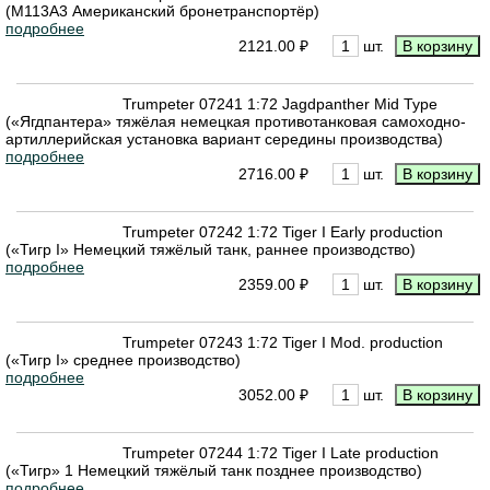
(M113A3 Американский бронетранспортёр)
подробнее
2121.00 ₽
шт.
Trumpeter 07241 1:72 Jagdpanther Mid Type
(«Ягдпантера» тяжёлая немецкая противотанковая самоходно-
артиллерийская установка вариант середины производства)
подробнее
2716.00 ₽
шт.
Trumpeter 07242 1:72 Tiger I Early production
(«Тигр I» Немецкий тяжёлый танк, раннее производство)
подробнее
2359.00 ₽
шт.
Trumpeter 07243 1:72 Tiger I Mod. production
(«Тигр I» среднее производство)
подробнее
3052.00 ₽
шт.
Trumpeter 07244 1:72 Tiger I Late production
(«Тигр» 1 Немецкий тяжёлый танк позднее производство)
подробнее