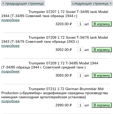
< предыдущая страница
следующая страница >
Trumpeter 07207 1:72 Soviet Т-34/85 tank Model
1944 (Т-34/85 Совеский танк образца 1944 г.)
подробнее
3203.00 ₽
шт.
Trumpeter 07208 1:72 Soviet T-34/76 tank Model
1943 (Т-34/76 Советский танк образца 1943 г.)
подробнее
3052.00 ₽
шт.
Trumpeter 07209 1:72 T-34/85 Model 1944
(Т-34/85 образца 1944 г. Советский средний танк )
подробнее
3083.00 ₽
шт.
Trumpeter 07211 1:72 German Brummbär Mid
Production («Бруммбар» модификации середины производства
немецкая самоходная артиллерийская установка)
подробнее
2990.00 ₽
шт.