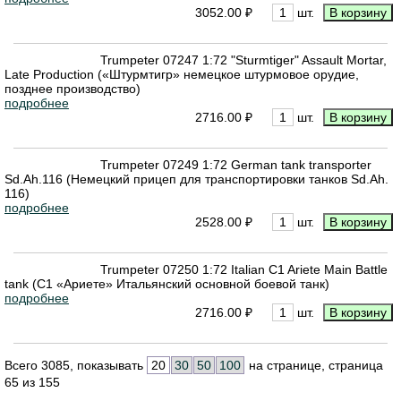
3052.00 ₽
шт.
Trumpeter 07247 1:72 "Sturmtiger" Assault Mortar,
Late Production («Штурмтигр» немецкое штурмовое орудие,
позднее производство)
подробнее
2716.00 ₽
шт.
Trumpeter 07249 1:72 German tank transporter
Sd.Ah.116 (Немецкий прицеп для транспортировки танков Sd.Ah.
116)
подробнее
2528.00 ₽
шт.
Trumpeter 07250 1:72 Italian C1 Ariete Main Battle
tank (C1 «Ариете» Итальянский основной боевой танк)
подробнее
2716.00 ₽
шт.
Всего 3085, показывать
20
30
50
100
на странице, страница
65 из 155