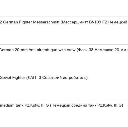
F2 German Fighter Messerschmitt (Мессершмитт Bf-109 F2 Немецкий
German 20-mm Anti-aircraft gun with crew (Флак-38 Немецкое 20-мм
Soviet Fighter (ЛАГГ-3 Советский истребитель)
edium tank Pz.Kpfw. III G (Немецкий средний танк Pz.Kpfw. III G)