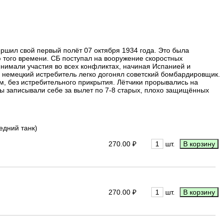
ршил свой первый полёт 07 октября 1934 года. Это была
 того времени. СБ поступал на вооружение скоростных
имали участия во всех конфликтах, начиная Испанией и
 немецкий истребитель легко догонял советский бомбардировщик.
м, без истребительного прикрытия. Лётчики прорывались на
ы записывали себе за вылет по 7-8 старых, плохо защищённых
едний танк)
270.00 ₽
шт.
270.00 ₽
шт.