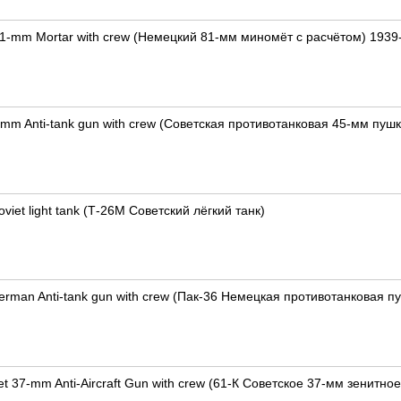
1-mm Mortar with crew (Немецкий 81-мм миномёт с расчётом) 1939
-mm Anti-tank gun with crew (Советская противотанковая 45-мм пуш
viet light tank (Т-26М Советский лёгкий танк)
erman Anti-tank gun with crew (Пак-36 Немецкая противотанковая п
et 37-mm Anti-Aircraft Gun with crew (61-К Советское 37-мм зенитно