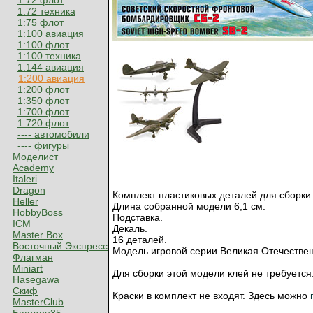
1:72 флот
1:72 техника
1:75 флот
1:100 авиация
1:100 флот
1:100 техника
1:144 авиация
1:200 авиация
1:200 флот
1:350 флот
1:700 флот
1:720 флот
---- автомобили
---- фигуры
Моделист
Academy
Italeri
Dragon
Комплект пластиковых деталей для сборки
Heller
Длина собранной модели 6,1 см.
HobbyBoss
Подставка.
ICM
Декаль.
Master Box
16 деталей.
Восточный Экспресс
Модель игровой серии Великая Отечественна
Флагман
Miniart
Для сборки этой модели клей не требуется
Hasegawa
Скиф
Краски в комплект не входят. Здесь можно
MasterClub