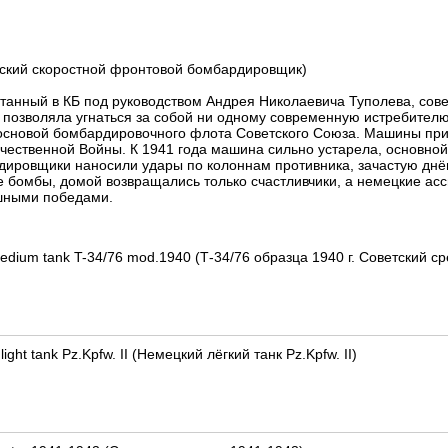
етский скоростной фронтовой бомбардировщик)
танный в КБ под руководством Андрея Николаевича Туполева, сове
 позволяла угнаться за собой ни одному современную истребителю
основой бомбардировочного флота Советского Союза. Машины прин
ественной Войны. К 1941 года машина сильно устарела, основной
рдировщики наносили удары по колоннам противника, зачастую днё
 бомбы, домой возвращались только счастливчики, а немецкие асс
шными победами.
edium tank T-34/76 mod.1940 (Т-34/76 образца 1940 г. Советский ср
ght tank Pz.Kpfw. II (Немецкий лёгкий танк Pz.Kpfw. II)