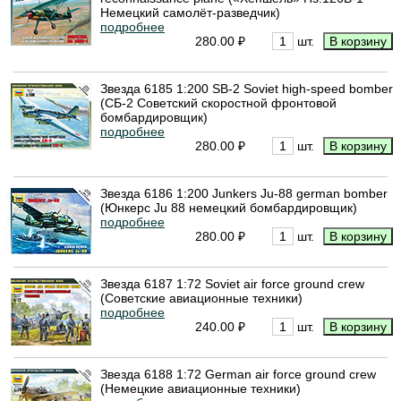
Немецкий самолёт-разведчик)
подробнее
280.00 ₽
шт.
Звезда 6185 1:200 SB-2 Soviet high-speed bomber
(СБ-2 Советский скоростной фронтовой
бомбардировщик)
подробнее
280.00 ₽
шт.
Звезда 6186 1:200 Junkers Ju-88 german bomber
(Юнкерс Ju 88 немецкий бомбардировщик)
подробнее
280.00 ₽
шт.
Звезда 6187 1:72 Soviet air force ground crew
(Советские авиационные техники)
подробнее
240.00 ₽
шт.
Звезда 6188 1:72 German air force ground crew
(Немецкие авиационные техники)