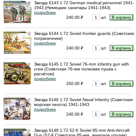
Звезда 6143 1:72 German medical personnel 1941-
1943 (Немецкие санитары 1941-1943)
подробнее
240.00 ₽
шт.
Звезда 6144 1:72 Soviet frontier guards (Советские
пограничники)
подробнее
240.00 ₽
шт.
Звезда 6145 1:72 Soviet 76-mm infantry gun with
crew (Советская 76-мм полковая пушка с
расчётом)
подробнее
250.00 ₽
шт.
Звезда 6146 1:72 Soviet Naval Infantry (Советская
морская пехота) 1941-1943
подробнее
240.00 ₽
шт.
Звезда 6148 1:72 52-К Soviet 85-mm Anti-Aircraft
Gun (52-К Советское 85-мм. зенитное орудие)