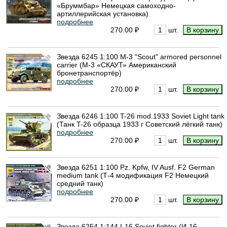
«Бруммбар» Немецкая самоходно-
артиллерийская установка)
подробнее
270.00 ₽
шт.
Звезда 6245 1:100 M-3 "Scout" armored personnel
carrier (М-3 «СКАУТ» Американский
бронетранспортёр)
подробнее
270.00 ₽
шт.
Звезда 6246 1:100 T-26 mod.1933 Soviet Light tank
(Танк T-26 образца 1933 г Советский лёгкий танк)
подробнее
270.00 ₽
шт.
Звезда 6251 1:100 Pz. Kpfw, IV Ausf. F2 German
medium tank (Т-4 модификация F2 Немецкий
средний танк)
подробнее
270.00 ₽
шт.
Звезда 6254 1:144 I-16 Soviet fighter (И-16