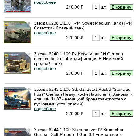
подробнее
240.00 ₽
шт.
Звезда 6238 1:100 T-44 Soviet Medium Tank (Т-44
Советский Средний танк)
подробнее
270.00 ₽
шт.
Звезда 6240 1:100 Pz.Kpfw.IV ausf.H German
medium tank (Т-4 модификация H Немецкий
средний танк)
подробнее
270.00 ₽
шт.
Звезда 6243 1:100 Sd.Kfz. 251/1 Ausf.B "Stuka zu
Fuss" German Heavy Rocket launcher («Ханомаг»
«пеший Ju 87» немецкий бронетранспортер с
пусковыми установками)
подробнее
270.00 ₽
шт.
Звезда 6244 1:100 Sturmpanzer IV Brummbar
German Self-Propelled Gun (Штурмпанцер-4