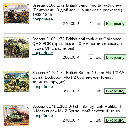
Звезда 6168 1:72 British 3-inch mortar with crew
(Британский 3-дюймовый миномёт с расчётом)
1939-1945
подробнее
240.00 ₽
шт.
Звезда 6169 1:72 British anti-tank gun Ordnance
QF 2 PDR (Британская 40-мм противотанковая
пушка QF с расчётом)
подробнее
250.00 ₽
шт.
Звезда 6170 1:72 British Bofors 40-mm Mk-1/2 AA-
Gun («Бофорс» Mk-1/2 британское 40-мм.
зенитное орудие)
подробнее
390.00 ₽
шт.
Звезда 6171 1:100 British infantry tank Matilda II
(«Матильда» Мк-2 Британский пехотный танк)
подробнее
270.00 ₽
шт.