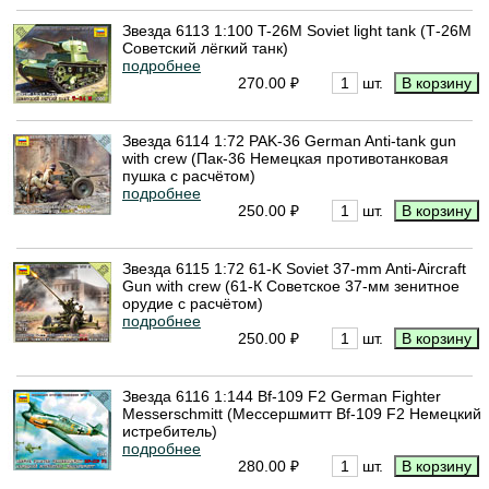
Звезда 6113 1:100 T-26M Soviet light tank (Т-26М
Советский лёгкий танк)
подробнее
270.00 ₽
шт.
Звезда 6114 1:72 PAK-36 German Anti-tank gun
with crew (Пак-36 Немецкая противотанковая
пушка с расчётом)
подробнее
250.00 ₽
шт.
Звезда 6115 1:72 61-K Soviet 37-mm Anti-Aircraft
Gun with crew (61-К Советское 37-мм зенитное
орудие с расчётом)
подробнее
250.00 ₽
шт.
Звезда 6116 1:144 Bf-109 F2 German Fighter
Messerschmitt (Мессершмитт Bf-109 F2 Немецкий
истребитель)
подробнее
280.00 ₽
шт.