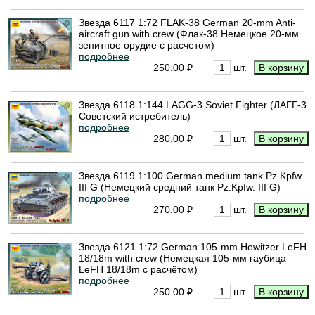
Звезда 6117 1:72 FLAK-38 German 20-mm Anti-
aircraft gun with crew (Флак-38 Немецкое 20-мм
зенитное орудие с расчетом)
подробнее
250.00 ₽
шт.
Звезда 6118 1:144 LAGG-3 Soviet Fighter (ЛАГГ-3
Советский истребитель)
подробнее
280.00 ₽
шт.
Звезда 6119 1:100 German medium tank Pz.Kpfw.
III G (Немецкий средний танк Pz.Kpfw. III G)
подробнее
270.00 ₽
шт.
Звезда 6121 1:72 German 105-mm Howitzer LeFH
18/18m with crew (Немецкая 105-мм гаубица
LeFH 18/18m с расчётом)
подробнее
250.00 ₽
шт.