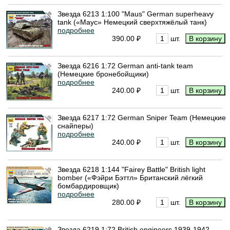
Звезда 6213 1:100 "Maus" German superheavy
tank («Маус» Немецкий сверхтяжёлый танк)
подробнее
390.00 ₽
шт.
Звезда 6216 1:72 German anti-tank team
(Немецкие бронебойщики)
подробнее
240.00 ₽
шт.
Звезда 6217 1:72 German Sniper Team (Немецкие
снайперы)
подробнее
240.00 ₽
шт.
Звезда 6218 1:144 "Fairey Battle" British light
bomber («Фэйри Бэттл» Британский лёгкий
бомбардировщик)
подробнее
280.00 ₽
шт.
Звезда 6219 1:72 British engineers 1939-1942