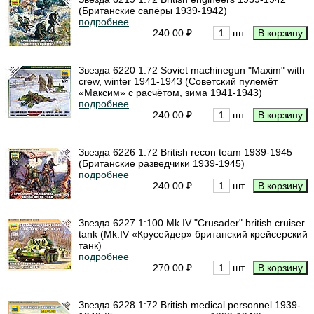
(Британские сапёры 1939-1942)
подробнее
240.00 ₽
шт.
Звезда 6220 1:72 Soviet machinegun "Maxim" with
crew, winter 1941-1943 (Советский пулемёт
«Максим» с расчётом, зима 1941-1943)
подробнее
240.00 ₽
шт.
Звезда 6226 1:72 British recon team 1939-1945
(Британские разведчики 1939-1945)
подробнее
240.00 ₽
шт.
Звезда 6227 1:100 Mk.IV "Crusader" british cruiser
tank (Mk.IV «Крусейдер» британский крейсерский
танк)
подробнее
270.00 ₽
шт.
Звезда 6228 1:72 British medical personnel 1939-