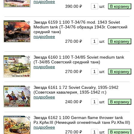
подробнее
390.00 ₽
шт.
Звезда 6159 1:100 T-34/76 mod. 1943 Soviet
Medium tank (Т-34/76 образца 1943г. Советский
средний танк)
подробнее
270.00 ₽
шт.
Звезда 6160 1:100 T-34/85 Soviet medium tank
(Т-34/85 Советский средний танк)
подробнее
270.00 ₽
шт.
Звезда 6161 1:72 Soviet Cavalry, 1935-1942
(Советская кавалерия, 1935-1942 гг.)
подробнее
240.00 ₽
шт.
Звезда 6162 1:100 German flame thrower tank
Pz.Kpfw.III (Немецкий огнемётный танк Pz.Kfw.III)
подробнее
270.00 ₽
шт.