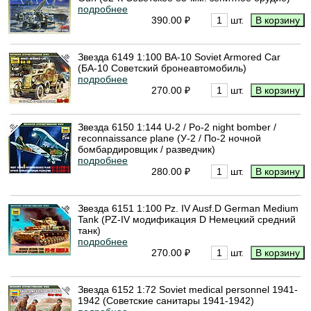
подробнее
390.00 ₽
шт.
Звезда 6149 1:100 BA-10 Soviet Armored Car
(БА-10 Советский бронеавтомобиль)
подробнее
270.00 ₽
шт.
Звезда 6150 1:144 U-2 / Po-2 night bomber /
reconnaissance plane (У-2 / По-2 ночной
бомбардировщик / разведчик)
подробнее
280.00 ₽
шт.
Звезда 6151 1:100 Pz. IV Ausf.D German Medium
Tank (PZ-IV модификация D Немецкий средний
танк)
подробнее
270.00 ₽
шт.
Звезда 6152 1:72 Soviet medical personnel 1941-
1942 (Советские санитары 1941-1942)