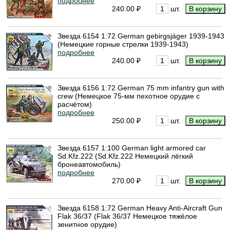
подробнее
240.00 ₽
шт.
Звезда 6154 1:72 German gebirgsjäger 1939-1943
(Немецкие горные стрелки 1939-1943)
подробнее
240.00 ₽
шт.
Звезда 6156 1:72 German 75 mm infantry gun with
crew (Немецкое 75-мм пехотное орудие с
расчётом)
подробнее
250.00 ₽
шт.
Звезда 6157 1:100 German light armored car
Sd.Kfz.222 (Sd.Kfz.222 Немецкий лёгкий
бронеавтомобиль)
подробнее
270.00 ₽
шт.
Звезда 6158 1:72 German Heavy Anti-Aircraft Gun
Flak 36/37 (Flak 36/37 Немецкое тяжёлое
зенитное орудие)