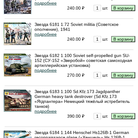
подробнее
240.00 ₽
шт.
Звезда 6181 1:72 Soviet militia (Советское
ополчение), 1941
подробнее
240.00 ₽
шт.
Звезда 6182 1:100 Soviet self-propelled gun SU-
152 (СУ-152 «Зверобой» советская самоходная
артиллерийская установка)
подробнее
270.00 ₽
шт.
Звезда 6183 1:100 Sd.Kfz.173 Jagdpanther
German heavy tank destrover (Sd.Kfz.173
«Ягдпантера» Немецкий тяжёлый истребитель
танков)
подробнее
390.00 ₽
шт.
Звезда 6184 1:144 Henschel Hs126B-1 German
reconnaissance plane («Хеншель» Hs.126B-1