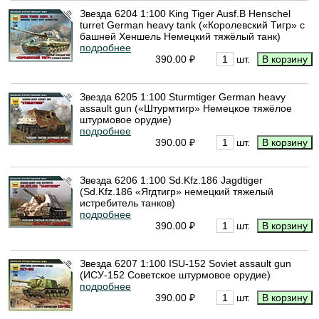
Звезда 6204 1:100 King Tiger Ausf.B Henschel
turret German heavy tank («Королевский Тигр» с
башней Хеншель Немецкий тяжёлый танк)
подробнее
390.00 ₽
шт.
Звезда 6205 1:100 Sturmtiger German heavy
assault gun («Штурмтигр» Немецкое тяжёлое
штурмовое орудие)
подробнее
390.00 ₽
шт.
Звезда 6206 1:100 Sd.Kfz.186 Jagdtiger
(Sd.Kfz.186 «Ягдтигр» немецкий тяжелый
истребитель танков)
подробнее
390.00 ₽
шт.
Звезда 6207 1:100 ISU-152 Soviet assault gun
(ИСУ-152 Советское штурмовое орудие)
подробнее
390.00 ₽
шт.