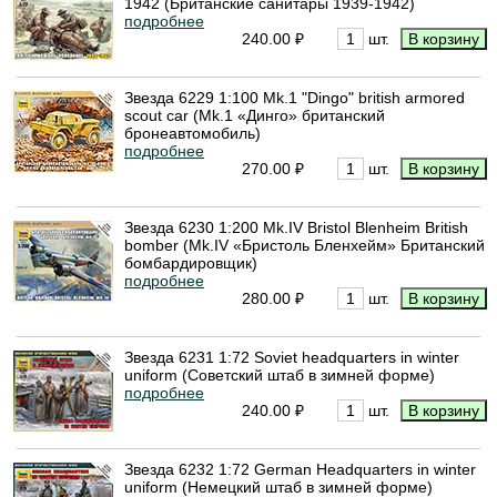
1942 (Британские санитары 1939-1942)
подробнее
240.00 ₽
шт.
Звезда 6229 1:100 Mk.1 "Dingo" british armored
scout car (Mk.1 «Динго» британский
бронеавтомобиль)
подробнее
270.00 ₽
шт.
Звезда 6230 1:200 Mk.IV Bristol Blenheim British
bomber (Mk.IV «Бристоль Бленхейм» Британский
бомбардировщик)
подробнее
280.00 ₽
шт.
Звезда 6231 1:72 Soviet headquarters in winter
uniform (Советский штаб в зимней форме)
подробнее
240.00 ₽
шт.
Звезда 6232 1:72 German Headquarters in winter
uniform (Немецкий штаб в зимней форме)