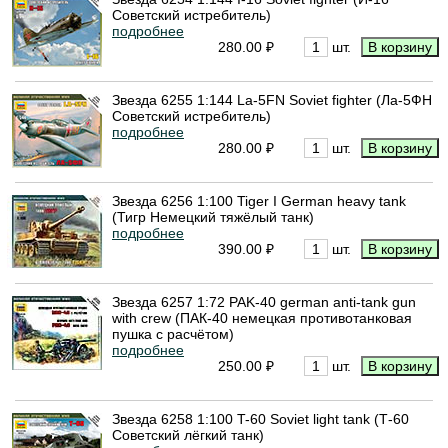
Советский истребитель)
подробнее
280.00 ₽
шт.
Звезда 6255 1:144 La-5FN Soviet fighter (Ла-5ФН
Советский истребитель)
подробнее
280.00 ₽
шт.
Звезда 6256 1:100 Tiger I German heavy tank
(Тигр Немецкий тяжёлый танк)
подробнее
390.00 ₽
шт.
Звезда 6257 1:72 PAK-40 german anti-tank gun
with crew (ПАК-40 немецкая противотанковая
пушка с расчётом)
подробнее
250.00 ₽
шт.
Звезда 6258 1:100 T-60 Soviet light tank (Т-60
Советский лёгкий танк)