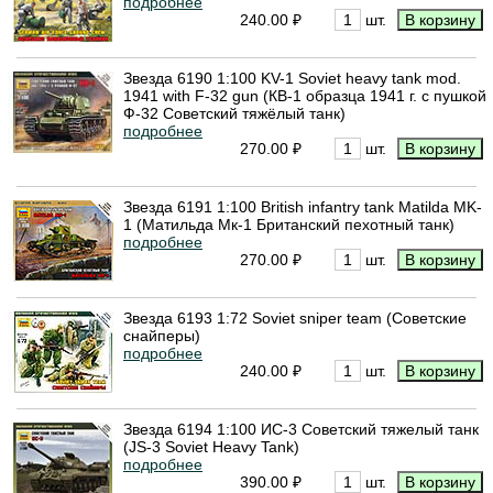
подробнее
240.00 ₽
шт.
Звезда 6190 1:100 KV-1 Soviet heavy tank mod.
1941 with F-32 gun (КВ-1 образца 1941 г. с пушкой
Ф-32 Советский тяжёлый танк)
подробнее
270.00 ₽
шт.
Звезда 6191 1:100 British infantry tank Matilda MK-
1 (Матильда Мк-1 Британский пехотный танк)
подробнее
270.00 ₽
шт.
Звезда 6193 1:72 Soviet sniper team (Советские
снайперы)
подробнее
240.00 ₽
шт.
Звезда 6194 1:100 ИС-3 Советский тяжелый танк
(JS-3 Soviet Heavy Tank)
подробнее
390.00 ₽
шт.